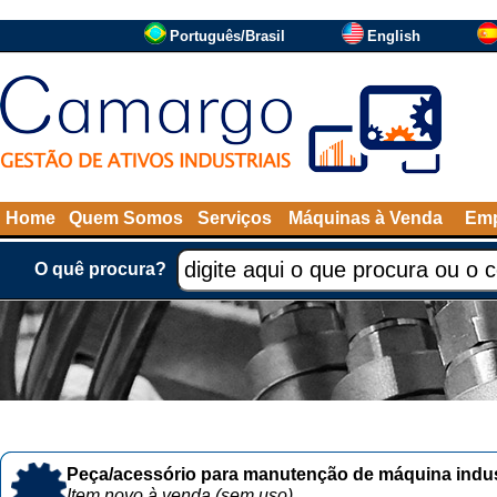
Português/Brasil
English
Home
Quem Somos
Serviços
Máquinas à Venda
Emp
O quê procura?
Peça/acessório para manutenção de máquina indust
Item novo à venda (sem uso)