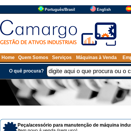
Português/Brasil
English
Home
Quem Somos
Serviços
Máquinas à Venda
Emp
O quê procura?
Peça/acessório para manutenção de máquina indust
Item novo à venda (sem uso)