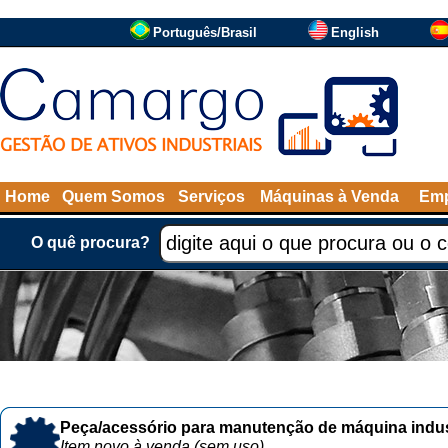
Português/Brasil
English
Home
Quem Somos
Serviços
Máquinas à Venda
Emp
O quê procura?
Peça/acessório para manutenção de máquina indust
Item novo à venda (sem uso)