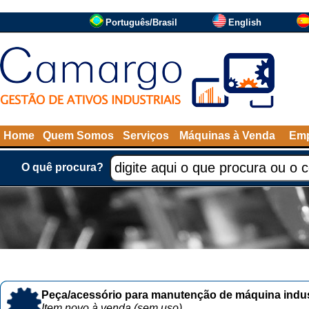
Português/Brasil
English
Home
Quem Somos
Serviços
Máquinas à Venda
Emp
O quê procura?
Peça/acessório para manutenção de máquina indust
Item novo à venda (sem uso)