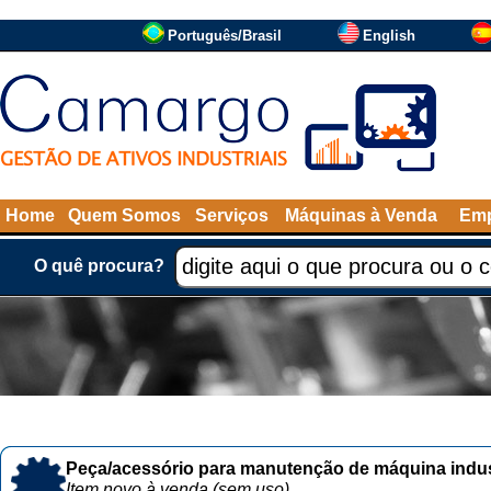
Português/Brasil
English
Home
Quem Somos
Serviços
Máquinas à Venda
Emp
O quê procura?
Peça/acessório para manutenção de máquina indust
Item novo à venda (sem uso)