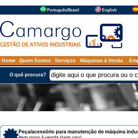
Português/Brasil
English
Home
Quem Somos
Serviços
Máquinas à Venda
Emp
O quê procura?
Peça/acessório para manutenção de máquina indust
Item novo à venda (sem uso)