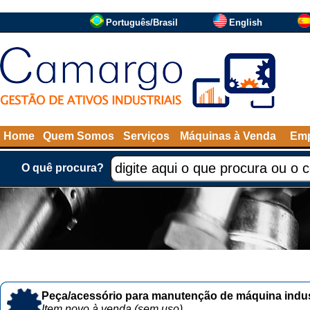
Português/Brasil
English
Home
Quem Somos
Serviços
Máquinas à Venda
Emp
O quê procura?
Peça/acessório para manutenção de máquina indust
Item novo à venda (sem uso)