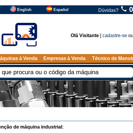
0
English
Español
Dúvidas?
Olá Visitante
[
cadastre-se
o
áquinas à Venda
Empresas à Venda
Técnico de Manu
nção de máquina industrial: