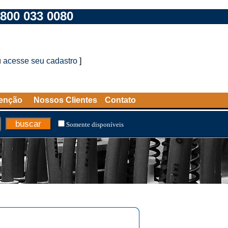
800 033 0080
u
acesse seu cadastro
]
tenção
Nossos Clientes
Contato
Somente disponíveis