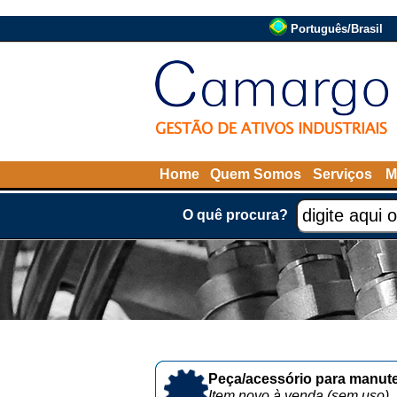
Português/Brasil
Home
Quem Somos
Serviços
M
O quê procura?
Peça/acessório para manute
Item novo à venda (sem uso)