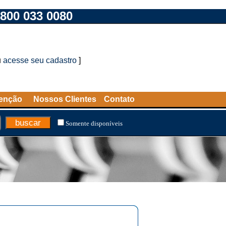
800 033 0080
u
acesse seu cadastro
]
tenção
Nossos Clientes
Contato
Somente disponíveis