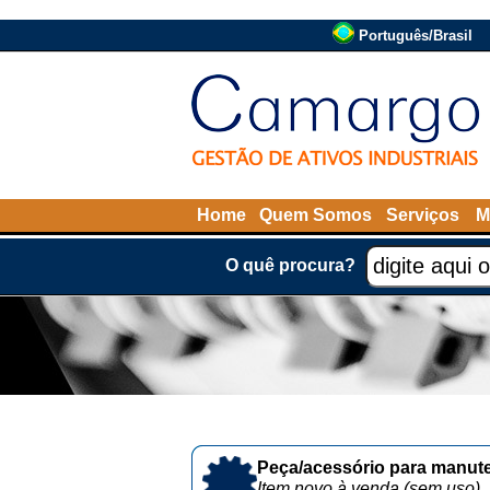
Português/Brasil
Home
Quem Somos
Serviços
M
O quê procura?
Peça/acessório para manute
Item novo à venda (sem uso)