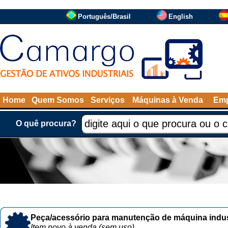
Português/Brasil
English
Home
Quem Somos
Serviços
Máquinas à Venda
Emp
O quê procura?
Peça/acessório para manutenção de máquina indust
Item novo à venda (sem uso)