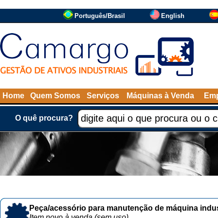
Português/Brasil
English
Home
Quem Somos
Serviços
Máquinas à Venda
Emp
O quê procura?
Peça/acessório para manutenção de máquina indust
Item novo à venda (sem uso)