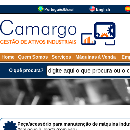
Português/Brasil
English
Home
Quem Somos
Serviços
Máquinas à Venda
Emp
O quê procura?
Peça/acessório para manutenção de máquina indust
Item novo à venda (sem uso)