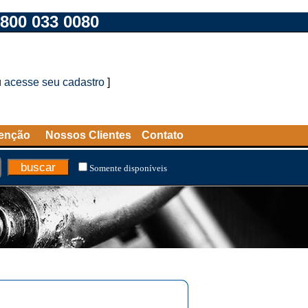
800 033 0080
u
acesse seu cadastro
]
tenção
Nossos Clientes
Contato
Somente disponíveis