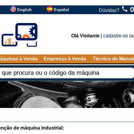
0
English
Español
Dúvidas?
Olá Visitante
[
cadastre-se
o
áquinas à Venda
Empresas à Venda
Técnico de Manu
nção de máquina industrial: