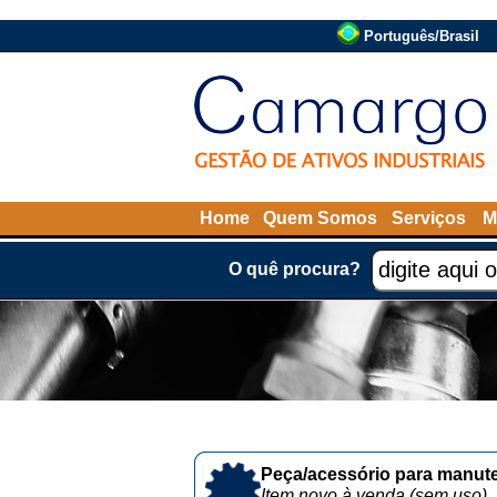
Português/Brasil
Home
Quem Somos
Serviços
M
O quê procura?
Peça/acessório para manute
Item novo à venda (sem uso)