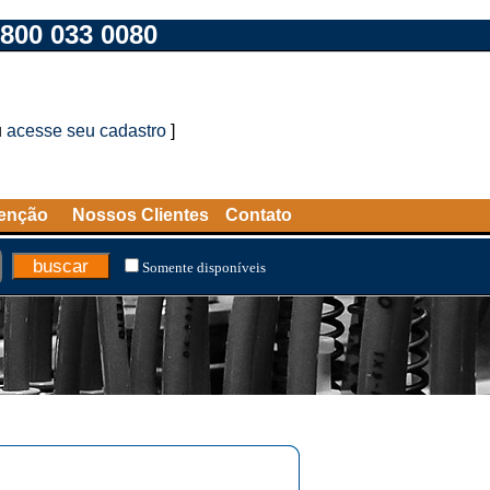
800 033 0080
u
acesse seu cadastro
]
tenção
Nossos Clientes
Contato
Somente disponíveis