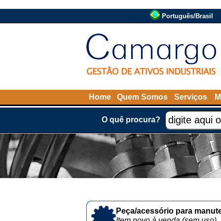
Português/Brasil
Home
Quem Somos
Serviços
M
O quê procura?
Peça/acessório para manute
Item novo à venda (sem uso)