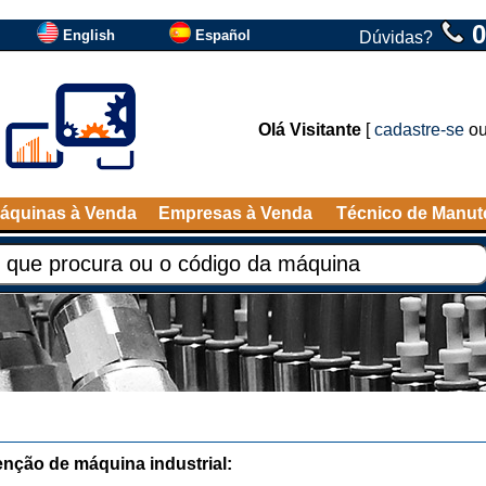
0
English
Español
Dúvidas?
Olá Visitante
[
cadastre-se
o
áquinas à Venda
Empresas à Venda
Técnico de Manu
nção de máquina industrial: