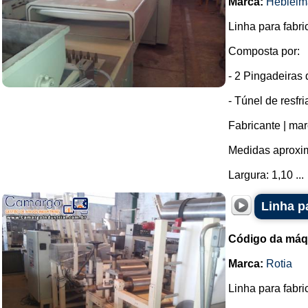
Marca:
Hebleim
Linha para fabri
Composta por:
- 2 Pingadeiras
- Túnel de resfr
Fabricante | mar
Medidas aproxim
Largura: 1,10 ...
Linha p
Código da máq
Marca:
Rotia
Linha para fabri