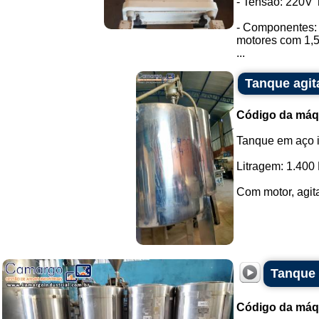
- Tensão: 220V T
- Componentes: 
motores com 1,
...
Tanque agit
Código da máq
Tanque em aço 
Litragem: 1.400 
Com motor, agita
Tanque 
Código da máq