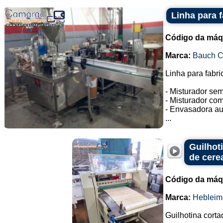
Linha para 
Código da máq
Marca:
Bauch 
Linha para fabri
- Misturador se
- Misturador co
- Envasadora au
...
Guilhot
de cere
Código da máq
Marca:
Hebleim
Guilhotina corta