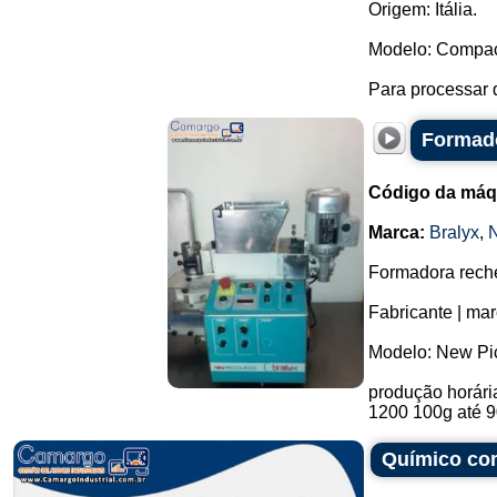
Origem: Itália.
Modelo: Compact
Para processar q
Formado
Código da máq
Marca:
Bralyx
,
Formadora reche
Fabricante | mar
Modelo: New Pic
produção horária
1200 100g até 9
Químico com