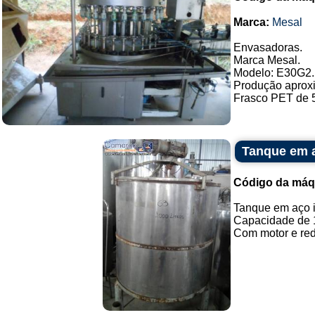
Marca:
Mesal
Envasadoras.
Marca Mesal.
Modelo: E30G2.
Produção aproxi
Frasco PET de 5
Tanque em a
Código da máq
Tanque em aço 
Capacidade de 1.
Com motor e redu