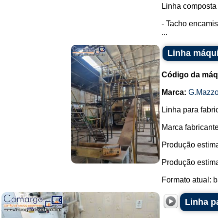
Linha composta 
- Tacho encamis
...
Linha máqui
Código da máq
Marca:
G.Mazzo
Linha para fabr
Marca fabricant
Produção estima
Produção estima
Formato atual: ba
Linha p