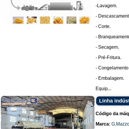
-Lavagem.
- Descascament
- Corte.
- Branqueament
- Secagem.
- Pré-Fritura.
- Congelamento r
- Embalagem.
Equip...
Linha indús
Código da máq
Marca:
G.Mazzo