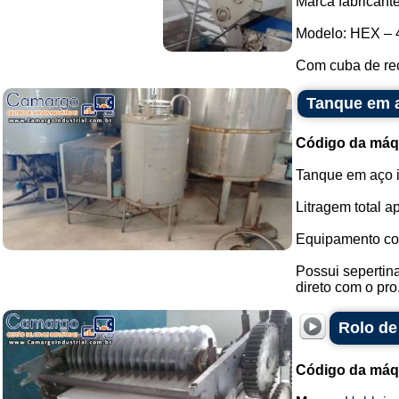
Marca fabricante
Modelo: HEX – 
Com cuba de rec
Tanque em a
Código da máq
Tanque em aço i
Litragem total a
Equipamento co
Possui sepertina
direto com o pro.
Rolo de
Código da máq