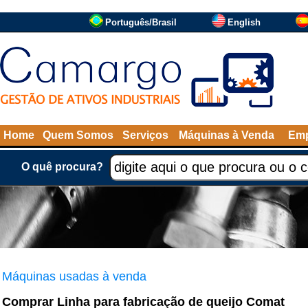
Português/Brasil
English
Home
Quem Somos
Serviços
Máquinas à Venda
Emp
O quê procura?
Máquinas usadas à venda
Comprar Linha para fabricação de queijo Comat