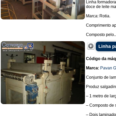
Linha formadora 
doce de leite ma
Marca: Rotia.
Comprimento ap
Composto pelo..
Linha p
Código da máq
Marca:
Pavan G
Conjunto de la
Produz salgadinh
– 1 metro de lar
– Composto de s
– Dois laminado