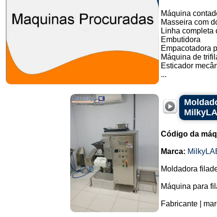
Máquina contado
Masseira com do
Linha completa d
Embutidora
Empacotadora p
Máquina de trifil
Esticador mecân
...
Moldado
MilkyLA
Código da máq
Marca:
MilkyLA
Moldadora filad
Máquina para fi
Fabricante | ma