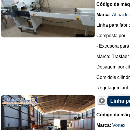
Código da máq
Marca:
Allpacki
Linha para fabr
Composta por:
- Extrusora par
Marca: Braslaer.
Dosagem por cil
Com dois cilind
Regulagem aut..
Linha p
Código da máq
Marca:
Vortex