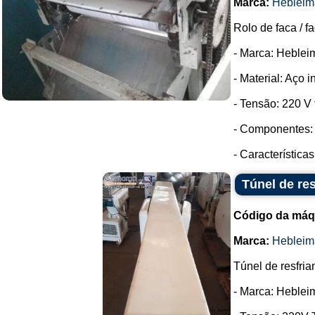
Marca:
Hebleim
Rolo de faca / f
- Marca: Heblei
- Material: Aço i
- Tensão: 220 V t
- Componentes: 
- Característica
Túnel de re
Código da máq
Marca:
Hebleim
Túnel de resfria
- Marca: Heblei