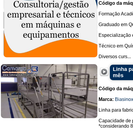
Código da máq
Formação Acad
Graduado em Quí
Especialização 
Técnico em Quím
Diversos curs...
Linha p
mês
Código da máq
Marca:
Biasino
Linha para fabr
Capacidade de p
*considerando 8 