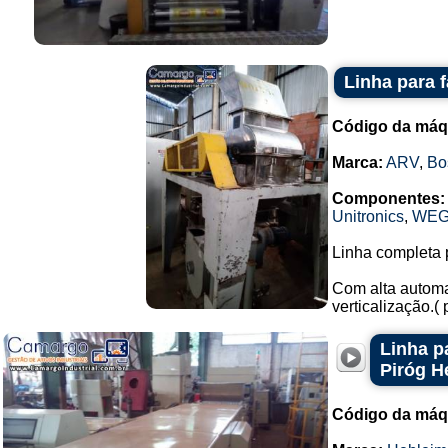
Linha para 
Código da máq
Marca:
ARV
,
Bo
Componentes:
Unitronics
,
WE
Linha completa 
Com alta automa
verticalização.(
Linha p
Piróg H
Código da máq