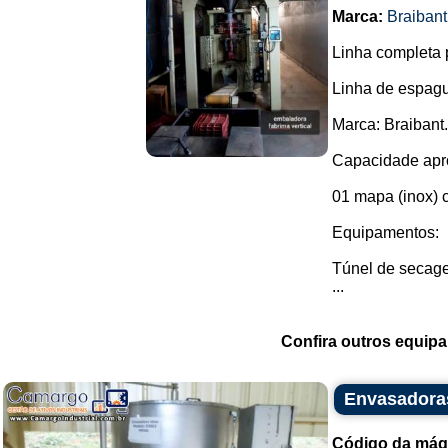
Marca:
Braibant
Linha completa 
Linha de espagu
Marca: Braibant.
Capacidade apro
01 mapa (inox) 
Equipamentos:
Túnel de secag
...
Confira outros equip
Envasadora
Código da máq