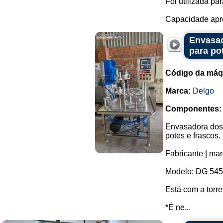
Foi utilizada p
Capacidade apro
Envasad
para po
Código da máq
Marca:
Delgo
Componentes:
Envasadora dosa
potes e frascos.
Fabricante | mar
Modelo: DG 545
Está com a torre
*É ne...