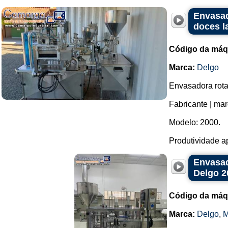
Envasad
doces la
Código da máq
Marca:
Delgo
Envasadora rotat
Fabricante | ma
Modelo: 2000.
Produtividade ap
Envasad
Delgo 2
Código da máq
Marca:
Delgo
,
M