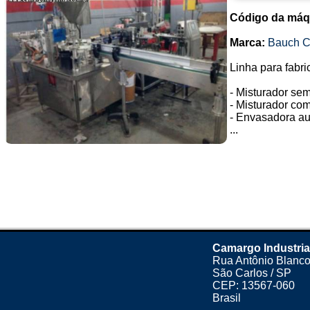
Código da máq
Marca:
Bauch 
Linha para fabri
- Misturador se
- Misturador co
- Envasadora au
...
Camargo Industria
Rua Antônio Blanco
São Carlos / SP
CEP: 13567-060
Brasil