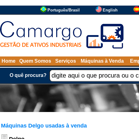
Português/Brasil
English
Home
Quem Somos
Serviços
Máquinas à Venda
Emp
O quê procura?
Máquinas Delgo usadas à venda