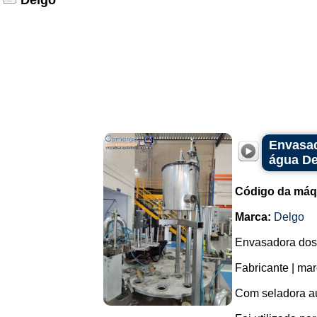
Delgo
Envasad
água De
Código da máq
Marca:
Delgo
Envasadora dosa
Fabricante | mar
Com seladora au