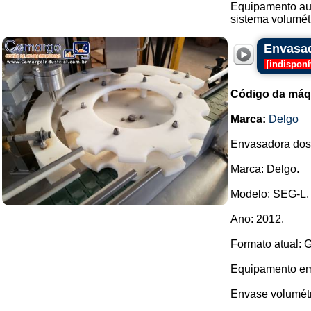
Equipamento aut
sistema volumét
Envasad
[
indisponí
Código da máq
Marca:
Delgo
Envasadora dosa
Marca: Delgo.
Modelo: SEG-L.
Ano: 2012.
Formato atual: G
Equipamento em
Envase volumétr