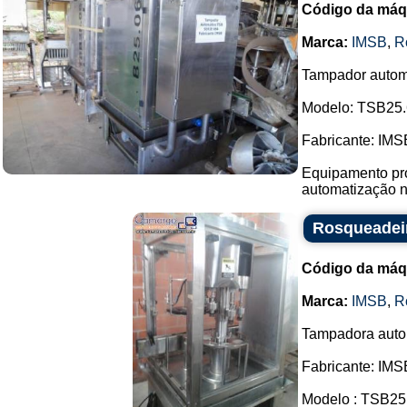
Código da máq
Marca:
IMSB
,
R
Tampador autom
Modelo: TSB25.
Fabricante: IMS
Equipamento pro
automatização no
Rosqueadei
Código da máq
Marca:
IMSB
,
R
Tampadora autom
Fabricante: IMS
Modelo : TSB25