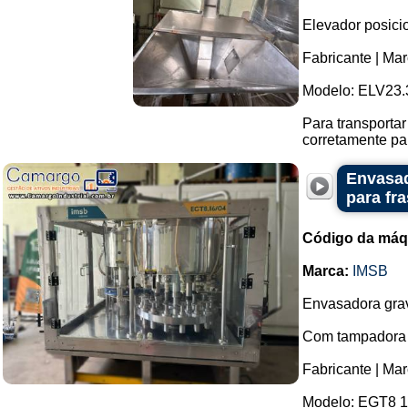
Elevador posici
Fabricante | Ma
Modelo: ELV23.
Para transportar
corretamente par
Envasad
para fr
Código da máq
Marca:
IMSB
Envasadora grav
Com tampadora 
Fabricante | Ma
Modelo: EGT8 16