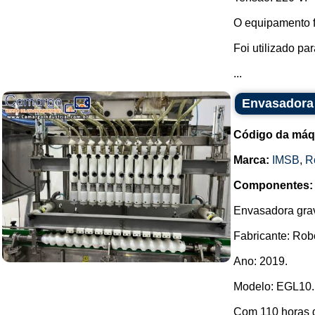
O equipamento fo
Foi utilizado par
...
Envasadora 
Código da máq
Marca:
IMSB
,
R
Componentes:
Envasadora grav
Fabricante: Ro
Ano: 2019.
Modelo: EGL10
Com 110 horas 