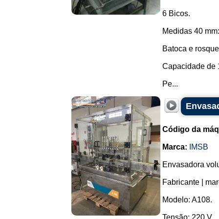
6 Bicos.
Medidas 40 mm: 
Batoca e rosquei
Capacidade de 1
Pe...
Envasad
Código da máq
Marca:
IMSB
Envasadora volu
Fabricante | ma
Modelo: A108.
Tensão: 220 V.