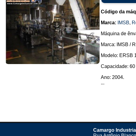
Código da máq
Marca:
IMSB
,
R
Máquina de ênva
Marca: IMSB / 
Modelo: ERSB 1
Capacidade: 60 
Ano: 2004.
...
Camargo Industria
Rua Antônio Blanco