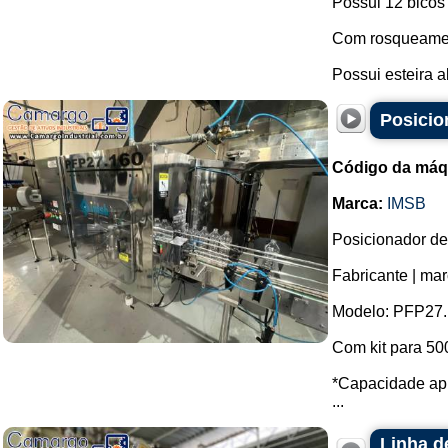
Possui 12 bicos
Com rosqueamen
Possui esteira al
Posicio
Código da máq
Marca:
IMSB
Posicionador de
Fabricante | ma
Modelo: PFP27.
Com kit para 500
*Capacidade apr
...
Linha d