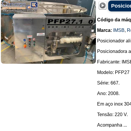
Posicio
Código da máq
Marca:
IMSB
,
R
Posicionador al
Posicionadora a
Fabricante: IMS
Modelo: PFP27 .
Série: 667.
Ano: 2008.
Em aço inox 304
Tensão: 220 V.
Acompanha ...