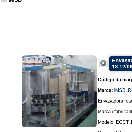
IMSB
Envasad
18 12/0
Código da máq
Marca:
IMSB
,
R
Envasadora rotat
Marca / fabrica
Modelo: ECCT 1