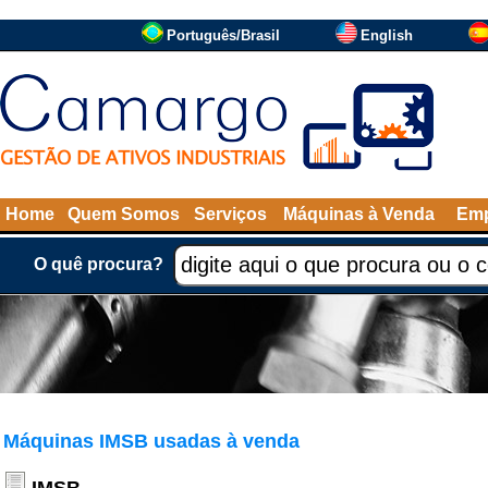
Português/Brasil
English
Home
Quem Somos
Serviços
Máquinas à Venda
Emp
O quê procura?
Máquinas IMSB usadas à venda