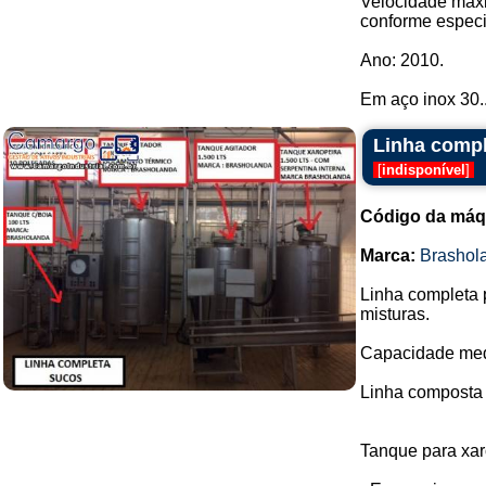
Velocidade máxim
conforme especi
Ano: 2010.
Em aço inox 30..
Linha compl
[
indisponível
]
Código da máq
Marca:
Brashol
Linha completa 
misturas.
Capacidade media
Linha composta 
Tanque para xar