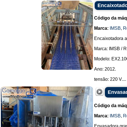
Encaixotad
Código da máq
Marca:
IMSB
,
R
Encaixotadora a
Marca: IMSB / 
Modelo: EX2.10
Ano: 2012.
tensão: 220 V....
Envasad
Código da máq
Marca:
IMSB
,
R
Envasadora grav