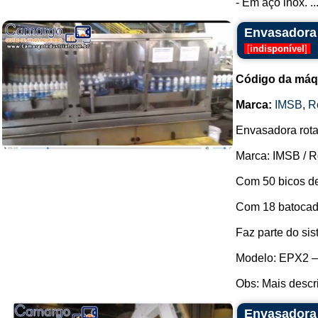
- Em aço inox. ..
Envasadora 
[
indisponível
]
Código da máq
Marca:
IMSB
,
R
Envasadora rota
Marca: IMSB / 
Com 50 bicos d
Com 18 batocado
Faz parte do si
Modelo: EPX2 –
Obs: Mais descri
Envasadora