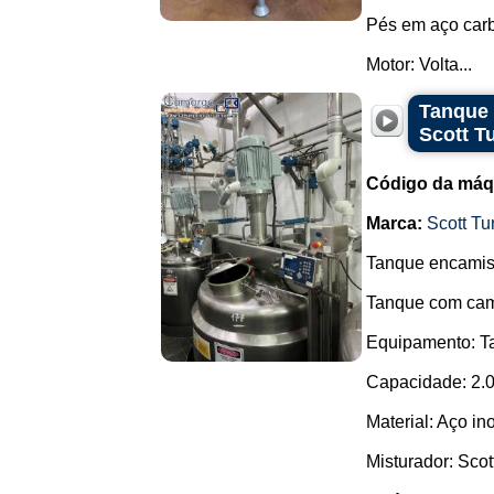
Pés em aço car
Motor: Volta...
Tanque 
Scott T
Código da máq
Marca:
Scott Tu
Tanque encamisa
Tanque com cami
Equipamento: Ta
Capacidade: 2.00
Material: Aço in
Misturador: Scot