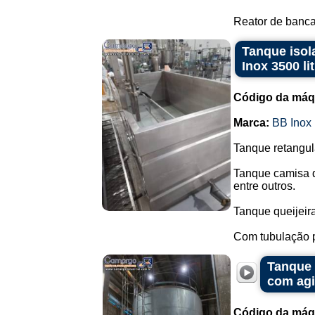
Reator de bancad
Tanque isola
Inox 3500 li
Código da máq
Marca:
BB Inox
Tanque retangul
Tanque camisa d
entre outros.
Tanque queijeira
Com tubulação pa
Tanque 
com agi
Código da máq