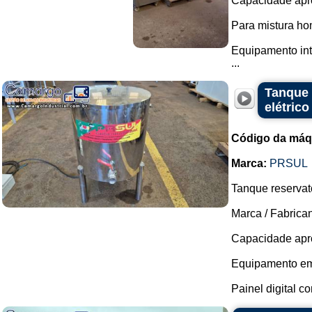
Capacidade apro
Para mistura ho
Equipamento int
...
Tanque 
elétric
Código da máq
Marca:
PRSUL
Tanque reservat
Marca / Fabrica
Capacidade apro
Equipamento em 
Painel digital c