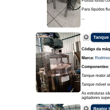
Possui fundo cô
Para líquidos flu
...
Tanque 
Código da máq
Marca:
Rodrino
Componentes:
Tanque reator a
Tanque móvel so
As estruturas sã
agitadores super
Reator 