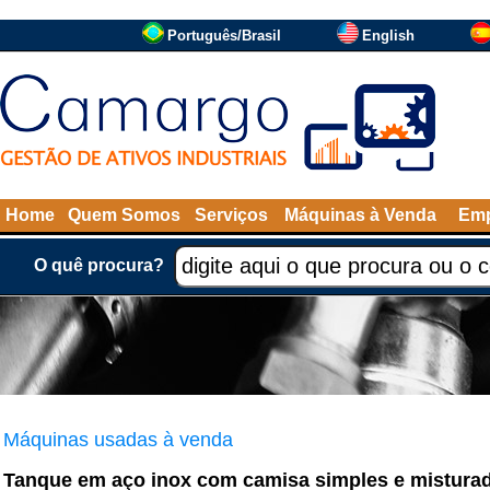
Português/Brasil
English
Home
Quem Somos
Serviços
Máquinas à Venda
Emp
O quê procura?
Máquinas usadas à venda
Tanque em aço inox com camisa simples e mistura