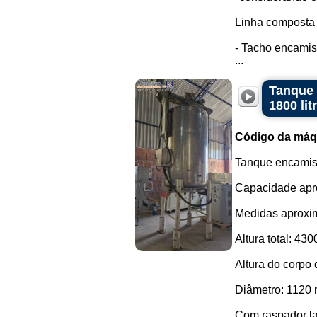
Linha composta 
- Tacho encamis
...
Tanque 
1800 lit
Código da máq
Tanque encamisa
Capacidade apro
Medidas aproxi
Altura total: 43
Altura do corpo
Diâmetro: 1120
Com raspador lat