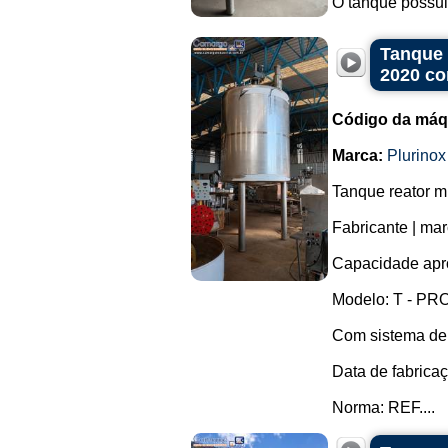
O tanque possui 
Tanque 
2020 co
Código da máq
Marca:
Plurinox
Tanque reator m
Fabricante | mar
Capacidade apro
Modelo: T - PRO
Com sistema de s
Data de fabrica
Norma: REF....