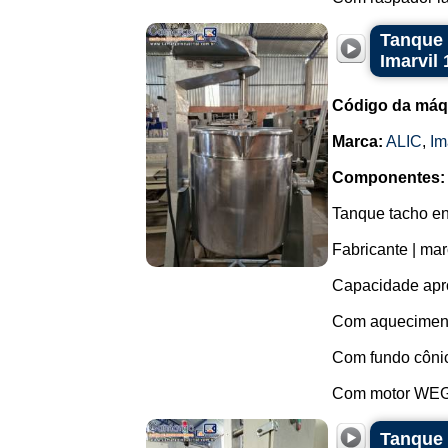
Tanque 
Imarvil 
Código da máq
Marca:
ALIC
,
Im
Componentes:
Tanque tacho en
Fabricante | marc
Capacidade apro
Com aquecimento
Com fundo côni
Com motor WEG e
Tanque 