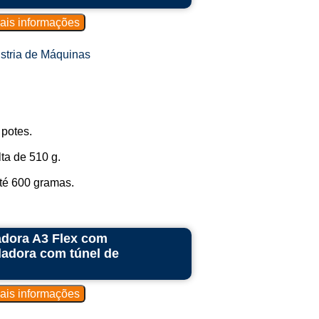
stria de Máquinas
 potes.
ta de 510 g.
té 600 gramas.
adora A3 Flex com
ladora com túnel de