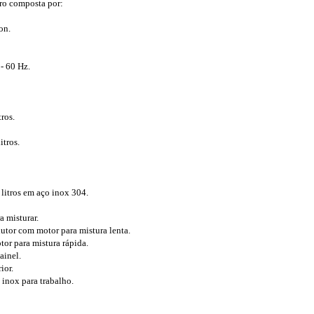
ro composta por:
on.
- 60 Hz.
ros.
itros.
litros em aço inox 304.
a misturar.
utor com motor para mistura lenta.
tor para mistura rápida.
ainel.
ior.
inox para trabalho.