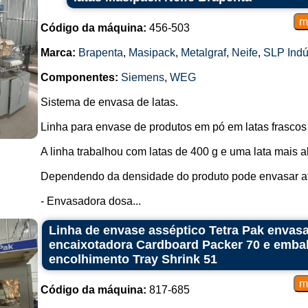
Código da máquina:
456-503
Marca:
Brapenta
,
Masipack
,
Metalgraf
,
Neife
,
SLP Indú
Componentes:
Siemens
,
WEG
Sistema de envasa de latas.
Linha para envase de produtos em pó em latas frascos
A linha trabalhou com latas de 400 g e uma lata mais al
Dependendo da densidade do produto pode envasar a
- Envasadora dosa...
Linha de envase asséptico Tetra Pak envas
encaixotadora Cardboard Packer 70 e emba
encolhimento Tray Shrink 51
Código da máquina:
817-685