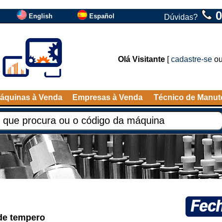
0
English
Español
Dúvidas?
Olá Visitante
[
cadastre-se
o
áquinas à Venda
Empresas à Venda
Técnico de Manu
de tempero