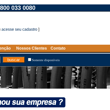
800 033 0080
u
acesse seu cadastro
]
tenção
Nossos Clientes
Contato
Somente disponíveis