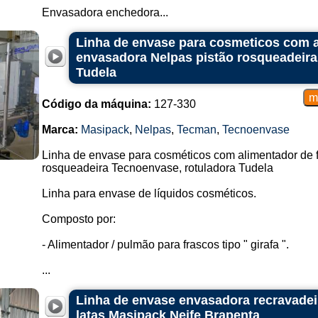
Envasadora enchedora...
Linha de envase para cosmeticos com a
envasadora Nelpas pistão rosqueadeira
Tudela
Código da máquina:
127-330
Marca:
Masipack
,
Nelpas
,
Tecman
,
Tecnoenvase
Linha de envase para cosméticos com alimentador de f
rosqueadeira Tecnoenvase, rotuladora Tudela
Linha para envase de líquidos cosméticos.
Composto por:
- Alimentador / pulmão para frascos tipo " girafa ".
...
Linha de envase envasadora recravadei
latas Masipack Neife Brapenta