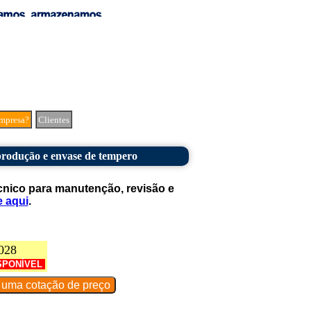
mpresa?
Clientes
rodução e envase de tempero
cnico para manutenção, revisão e
e aqui
.
028
SPONÍVEL