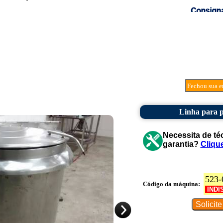
Fechou sua e
Linha para p
Necessita de té
garantia?
Cliqu
523-
Código da máquina:
INDI