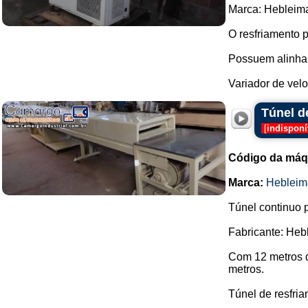
Marca: Hebleima
O resfriamento p
Possuem alinham
Variador de velo
Túnel d
[
indisponí
Código da máq
Marca:
Hebleim
Túnel continuo 
Fabricante: Heb
Com 12 metros d
metros.
Túnel de resfria