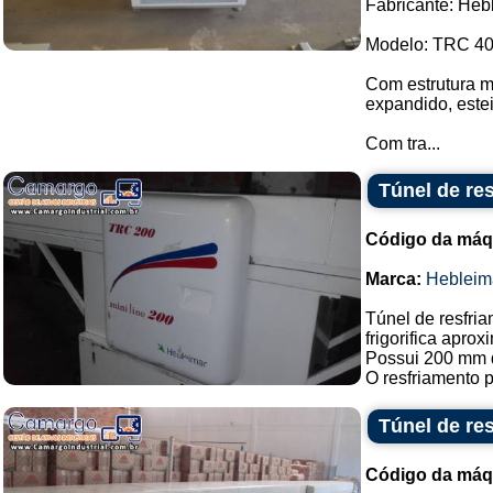
Fabricante: Heb
Modelo: TRC 40
Com estrutura m
expandido, estei
Com tra...
Túnel de re
Código da máq
Marca:
Hebleim
Túnel de resfri
frigorifica aprox
Possui 200 mm d
O resfriamento p
Túnel de re
Código da máq