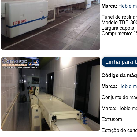
Marca:
Hebleim
Túnel de resfri
Modelo TBB-80
Largura capota:
Comprimento: 1
Linha para 
Código da máq
Marca:
Hebleim
Conjunto de maq
Marca: Hebleima
Extrusora.
Estação de corte