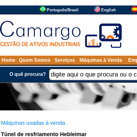
Português/Brasil
English
Home
Quem Somos
Serviços
Máquinas à Venda
Emp
O quê procura?
Máquinas usadas à venda
Túnel de resfriamento Hebleimar