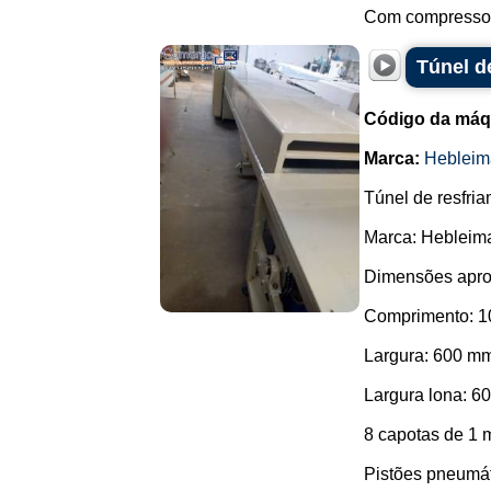
Com compressor 
Túnel d
Código da máq
Marca:
Hebleim
Túnel de resfri
Marca: Hebleima
Dimensões apro
Comprimento: 10
Largura: 600 m
Largura lona: 6
8 capotas de 1 
Pistões pneumáti