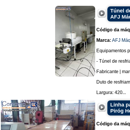
Túnel d
AFJ Má
Código da máq
Marca:
AFJ Máq
Equipamentos pa
- Túnel de resfr
Fabricante | mar
Duto de resfria
Largura: 420...
Linha p
Piróg H
Código da máq