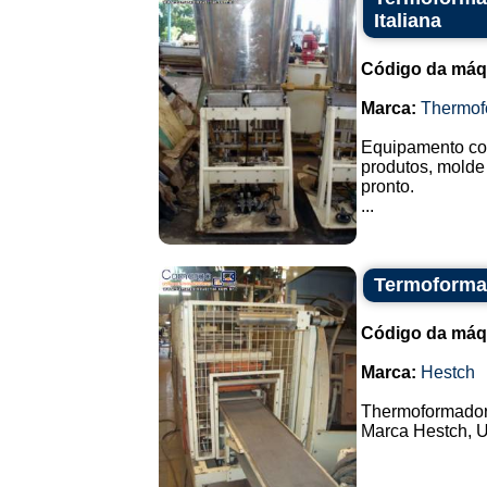
Italiana
Código da máq
Marca:
Thermof
Equipamento com
produtos, molde
pronto.
...
Termoforma
Código da máq
Marca:
Hestch
Thermoformador
Marca Hestch, U