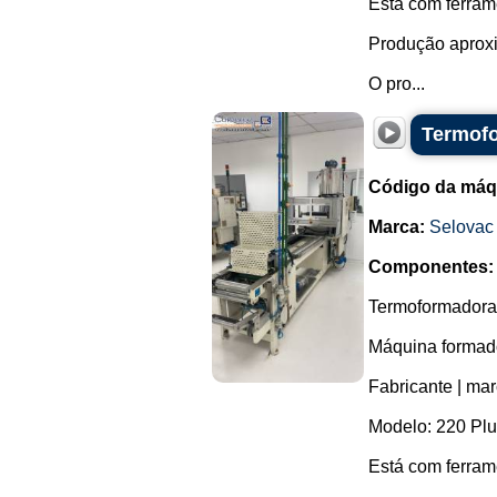
Está com ferram
Produção aproxi
O pro...
Termofo
Código da máq
Marca:
Selovac
Componentes:
Termoformadora 
Máquina formado
Fabricante | mar
Modelo: 220 Plu
Está com ferram