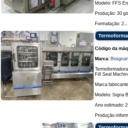
Modelo: FFS Er
Produção: 30 go
Formatação: 2...
Termoformad
Código da máq
Marca:
Bisigna
Termoformadora 
Fill Seal Machin
Marca fabricant
Modelo: Signa 
Ano estimado: 2
Produção informa
Termoforma