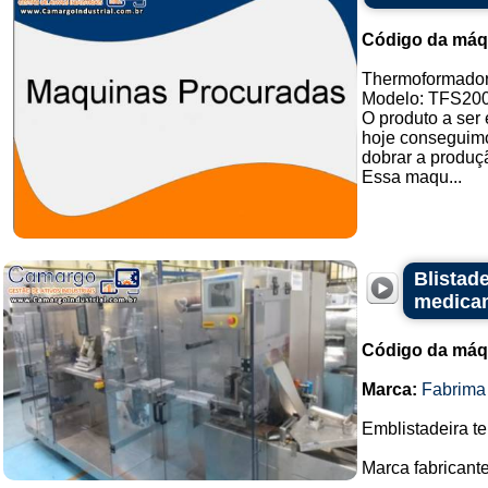
Código da máq
Thermoformador
Modelo: TFS200
O produto a ser
hoje conseguimo
dobrar a produ
Essa maqu...
Blistade
medica
Código da máq
Marca:
Fabrima
Emblistadeira t
Marca fabricant