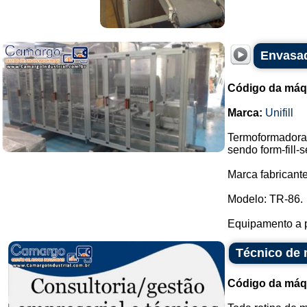
Envasad
Código da máq
Marca:
Unifill
Termoformadora 
sendo form-fill-s
Marca fabricante:
Modelo: TR-86.
Equipamento a pa
Técnico de
Código da máq