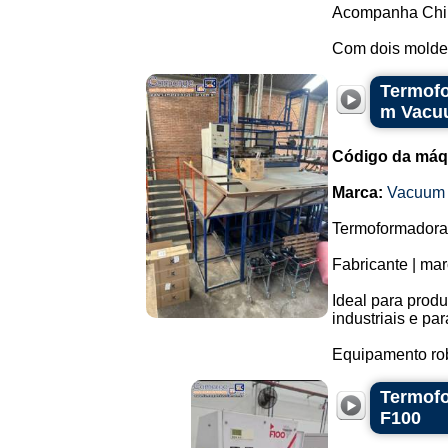
Acompanha Chil
Com dois moldes
Termofo
m Vacu
Código da máq
Marca:
Vacuum 
Termoformadora
Fabricante | ma
Ideal para prod
industriais e pa
Equipamento rob
Termofo
F100