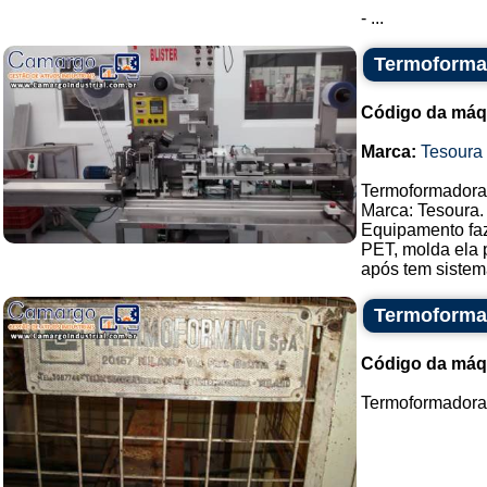
- ...
Termoformad
Código da máq
Marca:
Tesoura
Termoformadora,
Marca: Tesoura.
Equipamento faz
PET, molda ela 
após tem sistema
Termoformad
Código da máq
Termoformadora,