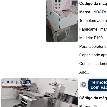
Código da máq
Marca:
INDATA
Termoformadora 
Fabricante | mar
Modelo: F100.
Para laboratório
Capacidade apro
Com indicadores
Ano...
Termofo
com vá
Código da máq
Marca:
Ulma