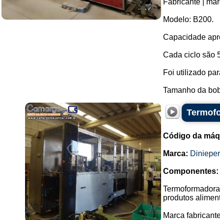
Fabricante | mar
Modelo: B200.
Capacidade apro
Cada ciclo são 
Foi utilizado p
Tamanho da bob
Termofo
Código da máq
Marca:
Dinieper
Componentes:
Termoformadora 
produtos aliment
Marca fabricante