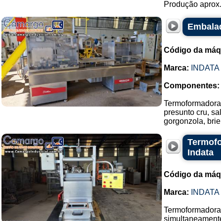
Produção aprox.
Embalad
Código da máq
Marca:
INDATA
Componentes:
Termoformadora 
presunto cru, s
gorgonzola, bri
Termofo
Indata
Código da máq
Marca:
INDATA
Termoformadora 
simultaneament