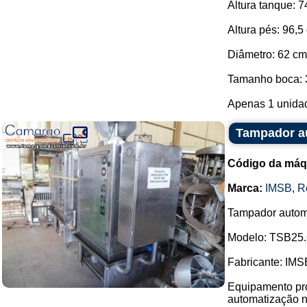
Altura tanque: 7
Altura pés: 96,5
Diâmetro: 62 cm
Tamanho boca: 
Apenas 1 unidade
Tampador a
Código da máq
Marca:
IMSB
,
R
Tampador autom
Modelo: TSB25.
Fabricante: IMS
Equipamento pro
automatização no