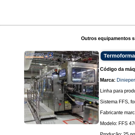
Outros equipamentos si
Termoformad
Código da máq
Marca:
Dinieper
Linha para prod
Sistema FFS, fo
Fabricante marc
Modelo: FFS 47
Produção: 25 go