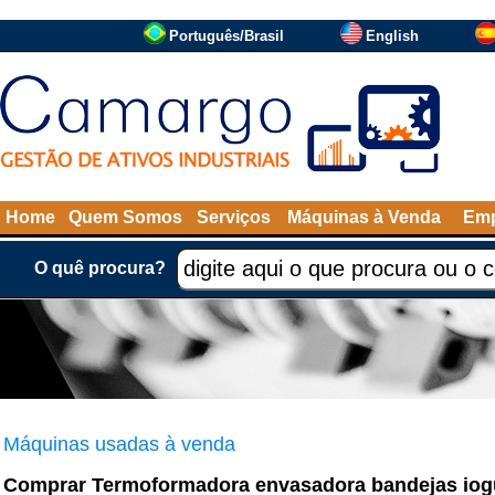
Português/Brasil
English
Home
Quem Somos
Serviços
Máquinas à Venda
Emp
O quê procura?
Máquinas usadas à venda
Comprar Termoformadora envasadora bandejas iogu