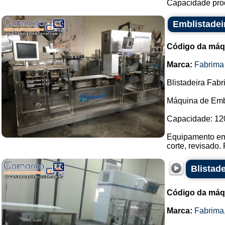
Capacidade prod
Emblistadei
Código da máq
Marca:
Fabrima
Blistadeira Fabr
Máquina de Emba
Capacidade: 120 
Equipamento em 
corte, revisado. 
Blistade
Código da máq
Marca:
Fabrima