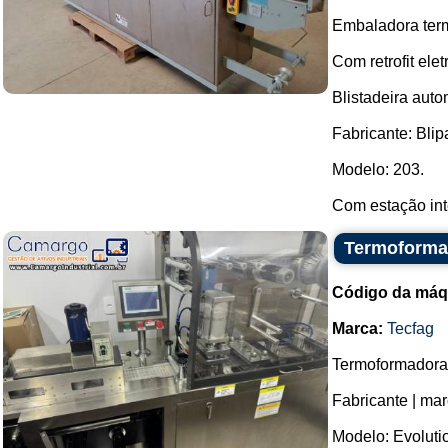
Embaladora term
Com retrofit el
Blistadeira aut
Fabricante: Blip
Modelo: 203.
Com estação int
Termoformad
Código da máq
Marca:
Tecfag
Termoformadora d
Fabricante | mar
Modelo: Evoluti