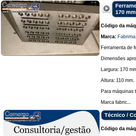
Ferrame
170 mm
Código da máq
Marca:
Fabrima
Ferramenta de f
Dimensões apro
Largura: 170 m
Altura: 110 mm.
Para máquinas t
Marca fabric...
Técnico / C
Código da máq