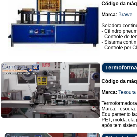
Código da máq
Marca:
Brawel
Seladora contin
- Cilindro pneu
- Controle de te
- Sistema contín
- Controle por C
Termoformad
Código da máq
Marca:
Tesoura
Termoformadora,
Marca: Tesoura.
Equipamento faz
PET, molda ela 
após tem sistema