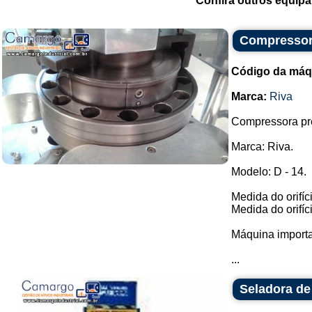
Confira outros equip
Compressor
Código da máq
Marca:
Riva
Compressora pre
Marca: Riva.
Modelo: D - 14.
Medida do orifíc
Medida do orifíc
Máquina importa
...
Seladora de 