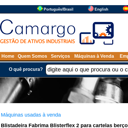
Português/Brasil
English
Home
Quem Somos
Serviços
Máquinas à Venda
Emp
O quê procura?
Máquinas usadas à venda
Blistadeira Fabrima Blisterflex 2 para cartelas be