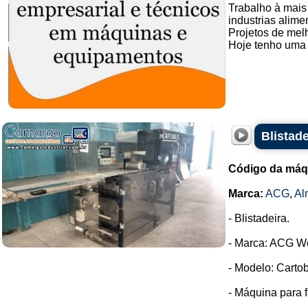
Trabalho à mai
industrias alime
Projetos de mel
Hoje tenho uma f
Blistad
Código da máq
Marca:
ACG
,
Al
- Blistadeira.
- Marca: ACG W
- Modelo: Cartob
- Máquina para f