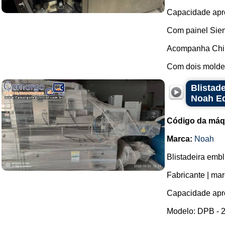
Capacidade apro
Com painel Sie
Acompanha Chil
Com dois moldes
Blistad
Noah Eq
Código da máq
Marca:
Noah
Blistadeira embl
Fabricante | ma
Capacidade apro
Modelo: DPB - 2