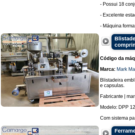
- Possui 18 conj
- Excelente est
- Máquina format
Blistad
compri
Código da máq
Marca:
Mark Ma
Blistadeira emb
e capsulas.
Fabricante | ma
Modelo: DPP 12
Com sistema par
Ferrame