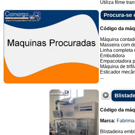
Utiliza filme tra
Procura-se
Código da máq
Máquina contado
Masseira com do
Linha completa d
Embutidora
Empacotadora p
Máquina de trifil
Esticador mecân
...
Blistad
Código da máq
Marca:
Fabrima
Blistadeira embl