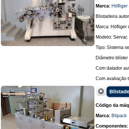
Marca:
Höfliger
Blistadeira aut
Marca: Höfliger 
Modelo: Servac 
Tipo: Sistema 
Diâmetro blíste
Com datador aut
Com avaliação té
Blistade
Código da máq
Marca:
Blipack
Componentes: