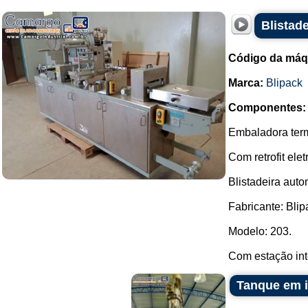
Blistade
Código da máq
Marca:
Blipack
Componentes:
Embaladora term
Com retrofit el
Blistadeira aut
Fabricante: Blip
Modelo: 203.
Com estação int
Tanque em i