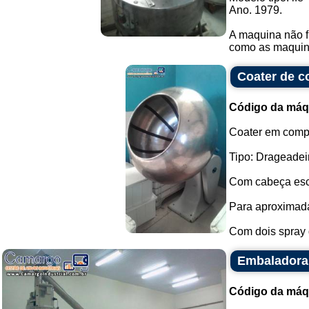
Ano. 1979.
A maquina não f
como as maquina
Coater de c
Código da máq
Coater em comp
Tipo: Drageadei
Com cabeça esc
Para aproximad
Com dois spray d
Embaladora 
Código da máq