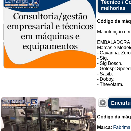
Técnico / C
melhorias
Código da máq
Manutenção e r
EMBALADORA 
Marcas e Model
- Cavanna: Zero
- Sig.
- Sig Bosch.
- Gotesp: Speed
- Sasib.
- Doboy.
- Thevofarm.
-...
Encartu
Código da máq
Marca:
Fabrima