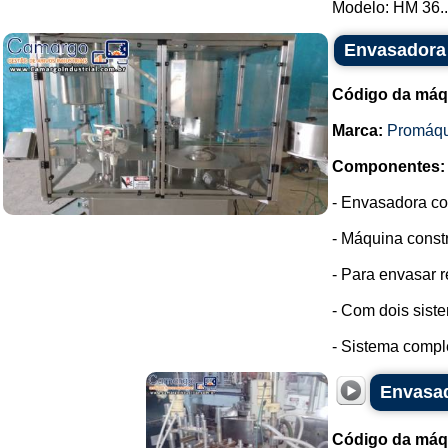
Modelo: HM 36..
Envasadora 
Código da máq
Marca:
Promáqu
Componentes:
- Envasadora co
- Máquina const
- Para envasar 
- Com dois sist
- Sistema comple
Envasad
Código da máq