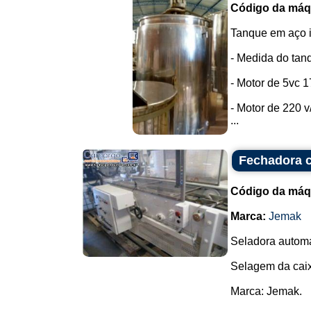
Código da máq
Tanque em aço i
- Medida do tanqu
- Motor de 5vc 
- Motor de 220 v/
...
Fechadora c
Código da máq
Marca:
Jemak
Seladora automá
Selagem da caix
Marca: Jemak.