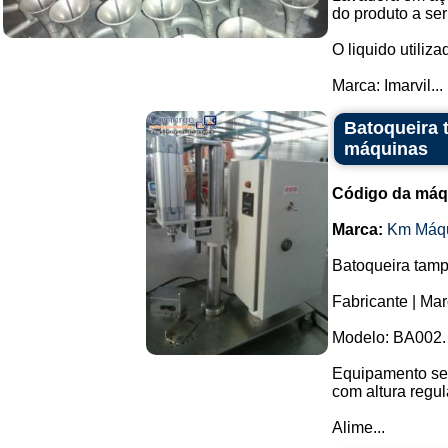
do produto a se
O liquido utiliz
Marca: Imarvil...
Batoqueira 
máquinas
Código da máq
Marca:
Km Máq
Batoqueira tamp
Fabricante | Ma
Modelo: BA002.
Equipamento sem
com altura regul
Alime...