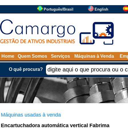
Português/Brasil
English
Home
Quem Somos
Serviços
Máquinas à Venda
Emp
O quê procura?
Máquinas usadas à venda
Encartuchadora automática vertical Fabrima