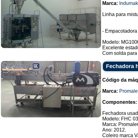
Marca:
Indumak
Linha para mist
- Empacotadora
Modelo: MG100
Excelente estad
Com solda para 
Fechadora h
Código da máq
Marca:
Promale
Componentes:
Fechadora usada 
Modelo: FHC 03
Marca: Promaler
Ano: 2012.
Coleiro marca V