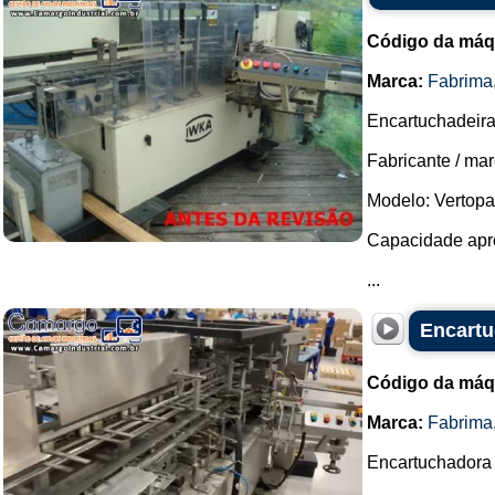
Código da máq
Marca:
Fabrima
Encartuchadeira
Fabricante / ma
Modelo: Vertopa
Capacidade apro
...
Encartu
Código da máq
Marca:
Fabrima
Encartuchadora v