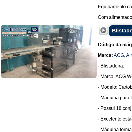
Equipamento cab
Com alimentador
Blistad
Código da máq
Marca:
ACG
,
Al
- Blistadeira.
- Marca: ACG W
- Modelo: Cartob
- Máquina para f
- Possui 18 conj
- Excelente est
- Máquina format