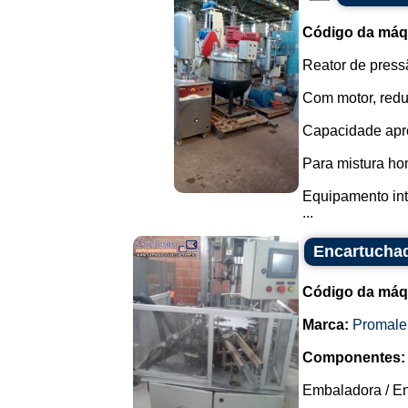
Código da máq
Reator de press
Com motor, redut
Capacidade apro
Para mistura ho
Equipamento int
...
Encartuchad
Código da máq
Marca:
Promale
Componentes:
Embaladora / En