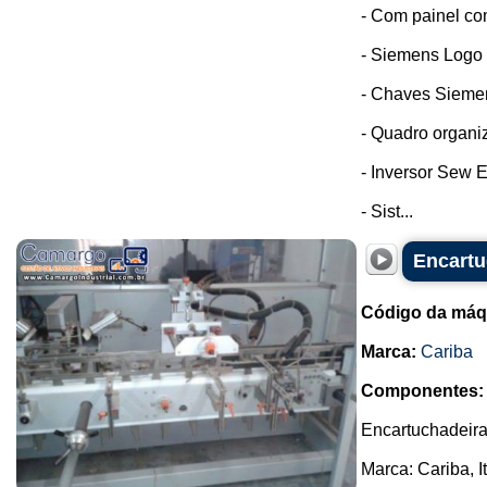
- Com painel co
- Siemens Logo
- Chaves Sieme
- Quadro organi
- Inversor Sew E
- Sist...
Encartu
Código da máq
Marca:
Cariba
Componentes:
Encartuchadeira
Marca: Cariba, I