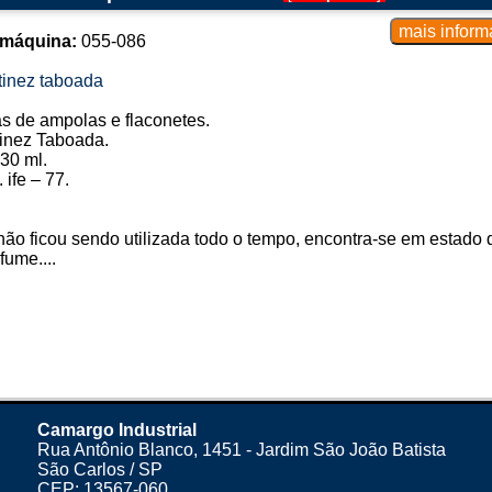
 máquina:
055-086
tinez taboada
 de ampolas e flaconetes.
inez Taboada.
30 ml.
 ife – 77.
ão ficou sendo utilizada todo o tempo, encontra-se em estad
fume....
Camargo Industrial
Rua Antônio Blanco, 1451 - Jardim São João Batista
São Carlos / SP
CEP: 13567-060