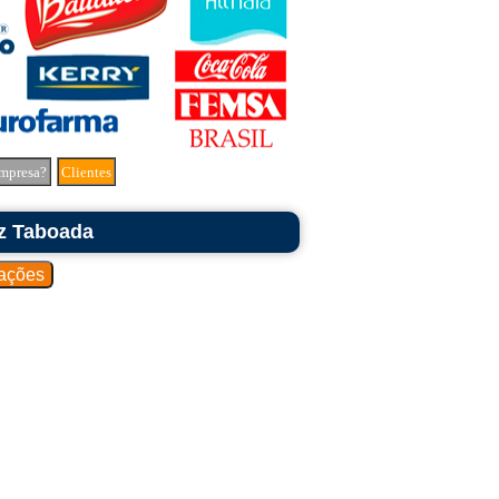
mpresa?
Clientes
z Taboada