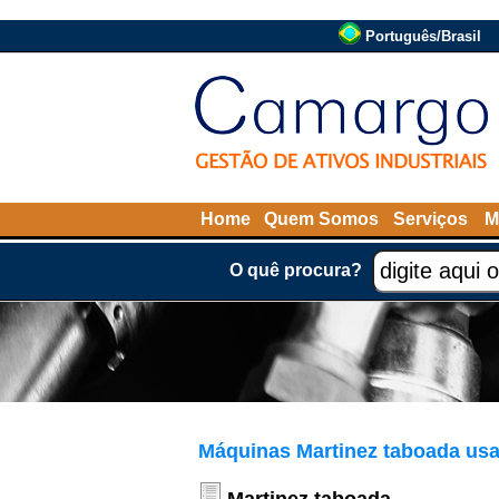
Português/Brasil
Home
Quem Somos
Serviços
M
O quê procura?
Máquinas Martinez taboada us