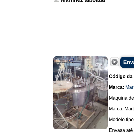
Martinez taboada
Env
Código da
Marca:
Mar
Máquina de
Marca: Mart
Modelo tipo:
Envasa até 