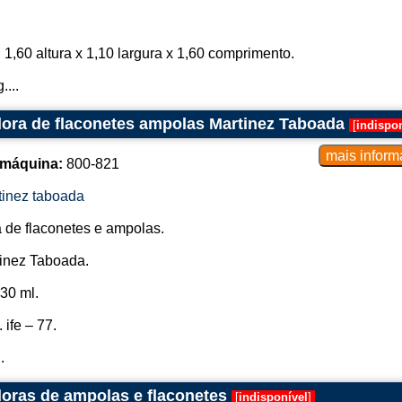
1,60 altura x 1,10 largura x 1,60 comprimento.
...
ora de flaconetes ampolas Martinez Taboada
[
indispon
 máquina:
800-821
tinez taboada
de flaconetes e ampolas.
inez Taboada.
30 ml.
 ife – 77.
.
oras de ampolas e flaconetes
[
indisponível
]