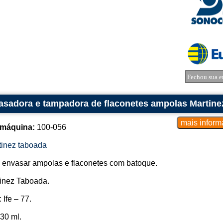
Fechou sua e
asadora e tampadora de flaconetes ampolas Martine
 máquina:
100-056
tinez taboada
 envasar ampolas e flaconetes com batoque.
inez Taboada.
 Ife – 77.
30 ml.