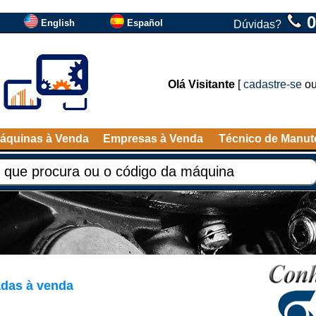
0
English
Español
Dúvidas?
Olá Visitante
[
cadastre-se
o
áquinas à Venda
Empresas à Venda
Técnico de Manu
adas à venda