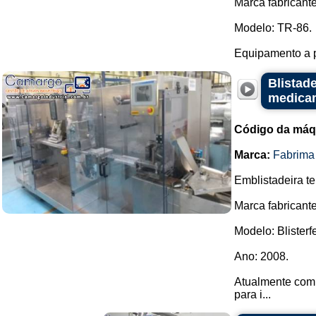
Marca fabricante:
Modelo: TR-86.
Equipamento a pa
Blistade
medica
Código da máq
Marca:
Fabrima
Emblistadeira t
Marca fabricant
Modelo: Blisterf
Ano: 2008.
Atualmente com 
para i...