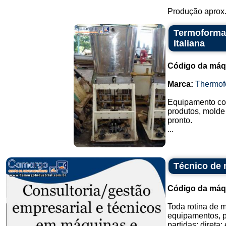
Produção aprox.
Termoforma
Italiana
Código da máq
Marca:
Thermof
Equipamento com
produtos, molde
pronto.
...
Técnico de
Código da máq
Toda rotina de 
equipamentos, pa
partidas: direta;