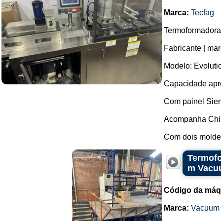
Marca:
Tecfag
Termoformadora d
Fabricante | mar
Modelo: Evoluti
Capacidade apro
Com painel Sie
Acompanha Chil
Com dois moldes
Termofo
m Vacu
Código da máq
Marca:
Vacuum 