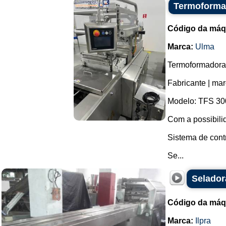
Termoforma
Código da máq
Marca:
Ulma
Termoformadora e
Fabricante | ma
Modelo: TFS 30
Com a possibili
Sistema de cont
Se...
Selador
Código da máq
Marca:
Ilpra