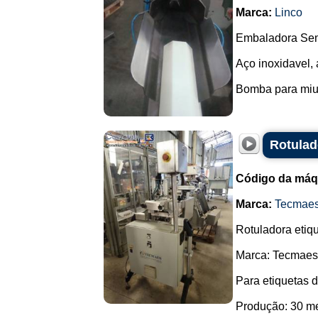
Marca:
Linco
Embaladora Semi
Aço inoxidavel, 
Bomba para miud
Rotulad
Código da máq
Marca:
Tecmae
Rotuladora etiq
Marca: Tecmaes
Para etiquetas 
Produção: 30 me