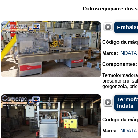
Outros equipamentos si
Embalad
Código da máq
Marca:
INDATA
Componentes:
Termoformadora 
presunto cru, s
gorgonzola, bri
Termofo
Indata
Código da máq
Marca:
INDATA