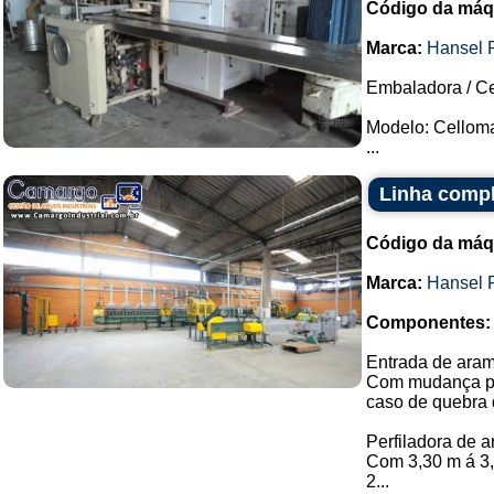
Código da máq
Marca:
Hansel 
Embaladora / Ce
Modelo: Celloma
...
Linha compl
Código da máq
Marca:
Hansel 
Componentes:
Entrada de aram
Com mudança pn
caso de quebra 
Perfiladora de a
Com 3,30 m á 3
2...