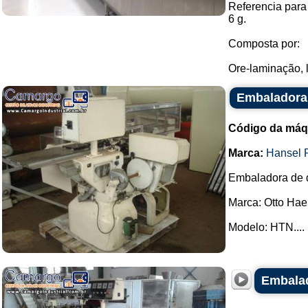
Referencia para
6 g.
Composta por:
Ore-laminação, 
Embaladora 
Código da máq
Marca:
Hansel 
Embaladora de d
Marca: Otto Hae
Modelo: HTN....
Embalad