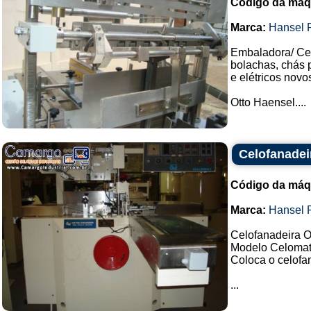
Código da máq
Marca:
Hansel 
Embaladora/ Cel
bolachas, chás 
e elétricos novo
Otto Haensel....
Celofanadei
Código da máq
Marca:
Hansel 
Celofanadeira O
Modelo Celomat
Coloca o celofa
...