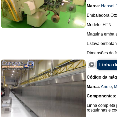
Marca:
Hansel 
Embaladora Ott
Modelo: HTN
Maquina embalad
Estava embalan
Dimensões do fo
Linha de
Código da máq
Marca:
Ariete
,
M
Componentes:
Linha completa 
rosquinhas e co