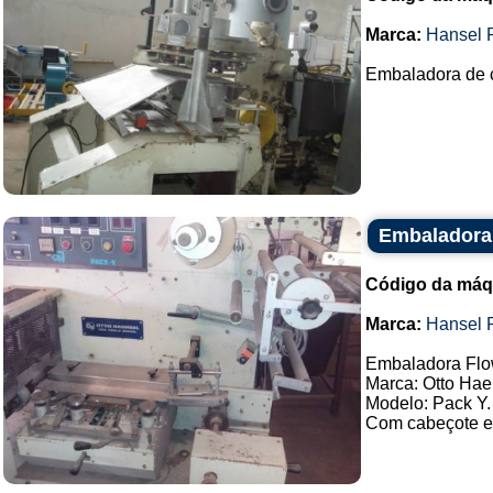
Marca:
Hansel 
Embaladora de c
Embaladora 
Código da máq
Marca:
Hansel 
Embaladora Flo
Marca: Otto Hae
Modelo: Pack Y.
Com cabeçote es