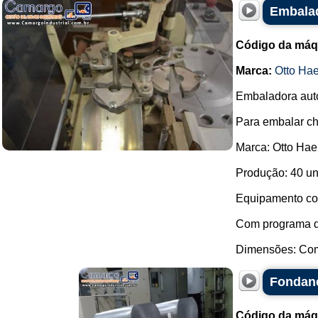
Embalad
Código da máq
Marca:
Otto Ha
Embaladora auto
Para embalar ch
Marca: Otto Hae
Produção: 40 un
Equipamento co
Com programa 
Dimensões: Comp
Fondane
Código da máq