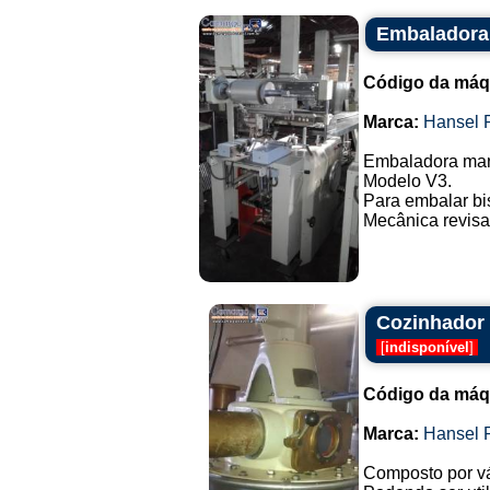
Embaladora 
Código da máq
Marca:
Hansel 
Embaladora mar
Modelo V3.
Para embalar bi
Mecânica revisad
Cozinhador 
[
indisponível
]
Código da máq
Marca:
Hansel 
Composto por vá