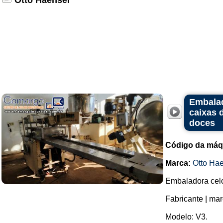
Otto Haensel
Embalad
caixas 
doces
Código da máq
Marca:
Otto Ha
Embaladora celo
Fabricante | mar
Modelo: V3.