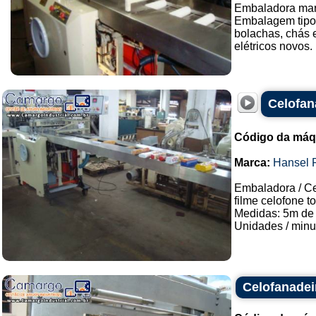
Embaladora mar
Embalagem tipo 
bolachas, chás 
elétricos novos. .
Celofan
Código da máq
Marca:
Hansel 
Embaladora / Ce
filme celofone t
Medidas: 5m de 
Unidades / minuto
Celofanadei