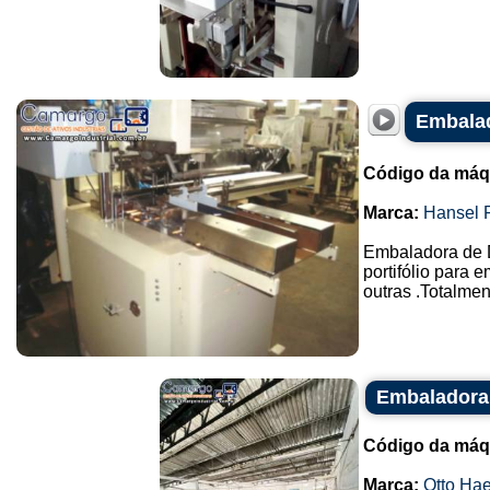
Embalad
Código da máq
Marca:
Hansel 
Embaladora de 
portifólio para 
outras .Totalmen
Embaladora 
Código da máq
Marca:
Otto Ha