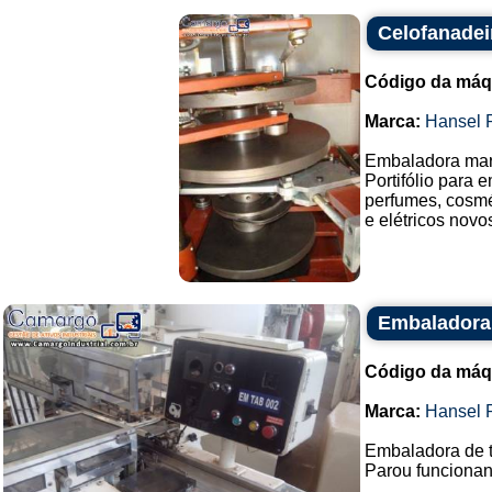
Celofanadei
Código da máq
Marca:
Hansel 
Embaladora mar
Portifólio para 
perfumes, cosmé
e elétricos novos
Embaladora 
Código da máq
Marca:
Hansel 
Embaladora de t
Parou funcionand