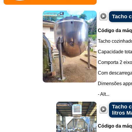
Tacho c
Código da máq
Tacho cozinhado
Capacidade total
Comporta 2 eixo
Com descarregam
Dimensões appr
- Alt...
Tacho c
litros 
Código da máq