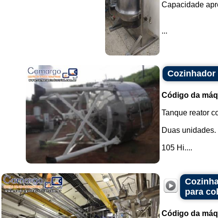
Capacidade aprox
...
Cozinhador 
Código da máq
Tanque reator co
Duas unidades.
105 Hi....
Cozinha
para co
Código da máq