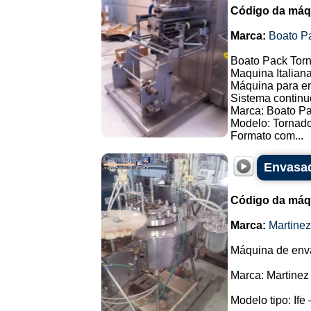
Código da máq
Marca:
Boato P
Boato Pack Torn
Maquina Italiana
Máquina para en
Sistema continu
Marca: Boato P
Modelo: Tornado
Formato com...
Envasad
Código da máq
Marca:
Martine
Máquina de enva
Marca: Martinez
Modelo tipo: Ife 