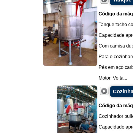
Código da máq
Tanque tacho co
Capacidade apro
Com camisa dupl
Para o cozinhame
Pés em aço car
Motor: Volta...
Cozinha
Código da máq
Cozinhador bull
Capacidade apro