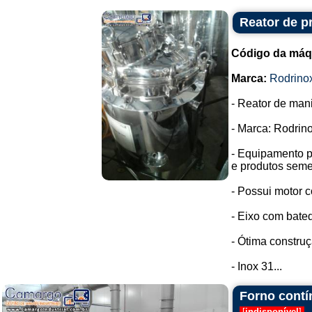
Reator de p
Código da máq
Marca:
Rodrino
- Reator de man
- Marca: Rodrino
- Equipamento p
e produtos seme
- Possui motor c
- Eixo com bated
- Ótima construç
- Inox 31...
Forno contí
[
indisponível
]