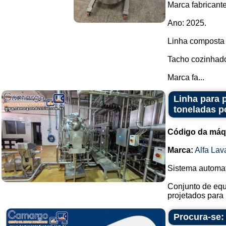
Marca fabricant
Ano: 2025.
Linha composta 
Tacho cozinhado
Marca fa...
Linha para 
toneladas p
Código da máq
Marca:
Alfa Lav
Sistema automat
Conjunto de equ
projetados para 
Procura-se: