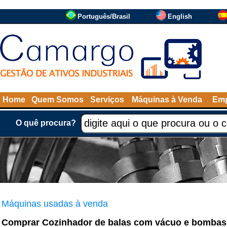
Português/Brasil
English
Home
Quem Somos
Serviços
Máquinas à Venda
Emp
O quê procura?
Máquinas usadas à venda
Comprar Cozinhador de balas com vácuo e bombas