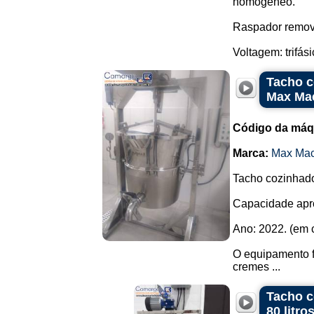
homogêneo.
Raspador remov
Voltagem: trifási
Tacho c
Max Mac
Código da máq
Marca:
Max Mac
Tacho cozinhado
Capacidade apro
Ano: 2022. (em 
O equipamento fo
cremes ...
Tacho c
80 litro