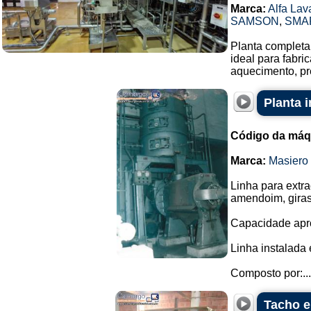
Marca:
Alfa Lav
SAMSON
,
SMA
Planta completa 
ideal para fabr
aquecimento, pr
Planta 
Código da máq
Marca:
Masiero
Linha para extr
amendoim, giras
Capacidade apro
Linha instalada
Composto por:...
Tacho e