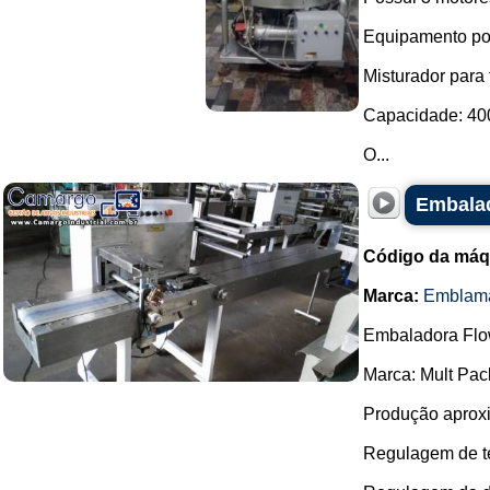
Equipamento pos
Misturador para
Capacidade: 400 
O...
Embala
Código da máq
Marca:
Emblam
Embaladora Flo
Marca: Mult Pac
Produção aproxim
Regulagem de te