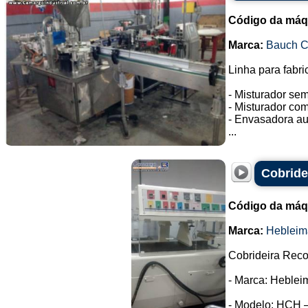
Código da máq
Marca:
Bauch 
Linha para fabri
- Misturador se
- Misturador co
- Envasadora au
...
Cobride
Código da máq
Marca:
Hebleim
Cobrideira Reco
- Marca: Heblei
- Modelo: HCH –