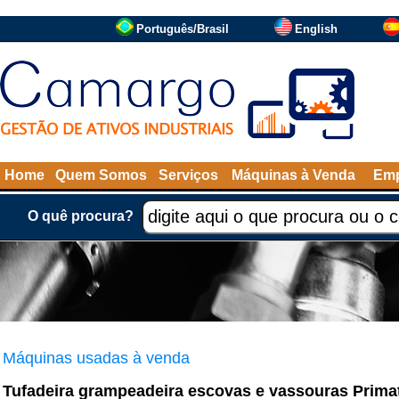
Português/Brasil
English
Home
Quem Somos
Serviços
Máquinas à Venda
Emp
O quê procura?
Máquinas usadas à venda
Tufadeira grampeadeira escovas e vassouras Prima