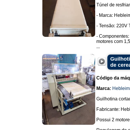
Túnel de resfria
- Marca: Heblei
- Tensão: 220V T
- Componentes: 
motores com 1,
...
Guilhot
de cere
Código da máq
Marca:
Hebleim
Guilhotina corta
Fabricante: Heb
Possui 2 motore