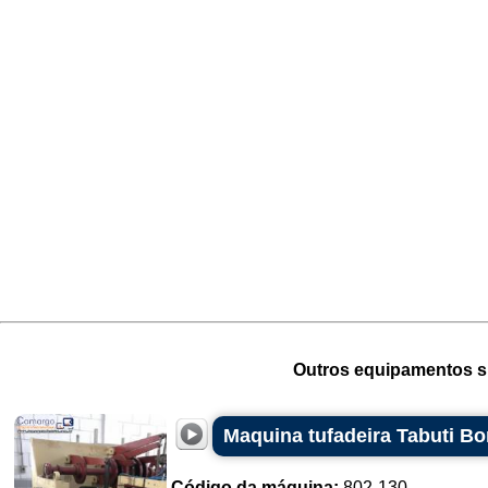
Outros equipamentos si
Maquina tufadeira Tabuti Bo
Código da máquina:
802-130