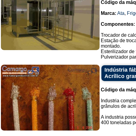
Código da máq
Marca:
Ata
,
Fri
Componentes:
Trocador de cal
Estação de troc
montado.
Esterilizador de
Pulverizador pa
Indústria f
Acrílico gr
Código da máq
Industria comple
grânulos de acril
A industria pos
400 toneladas po