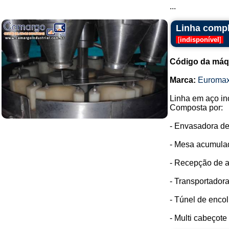
...
Linha compl
[
indisponível
]
Código da máq
Marca:
Euroma
Linha em aço in
Composta por:
- Envasadora de
- Mesa acumulad
- Recepção de a
- Transportadora
- Túnel de enco
- Multi cabeçote