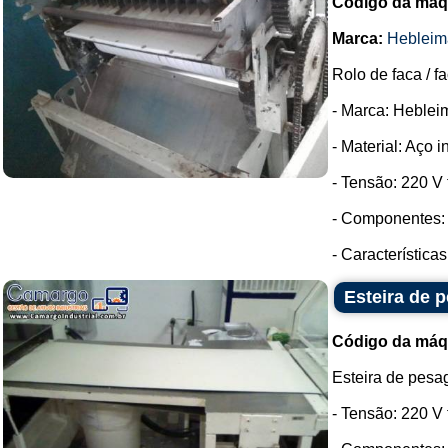
Código da máq
Marca:
Hebleim
Rolo de faca / f
- Marca: Heblei
- Material: Aço i
- Tensão: 220 V t
- Componentes: 
- Característica
Esteira de 
Código da máq
Esteira de pesa
- Tensão: 220 V t