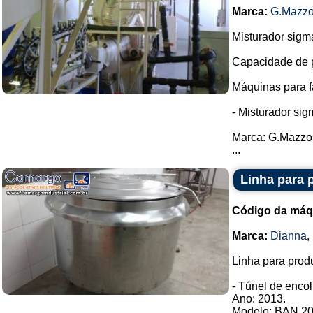
Marca:
G.Mazzo
Misturador sigm
Capacidade de pr
Máquinas para f
- Misturador si
Marca: G.Mazzo
...
Linha para 
Código da máq
Marca:
Dianna
,
Linha para prod
- Túnel de encol
Ano: 2013.
Modelo: BAN 20 