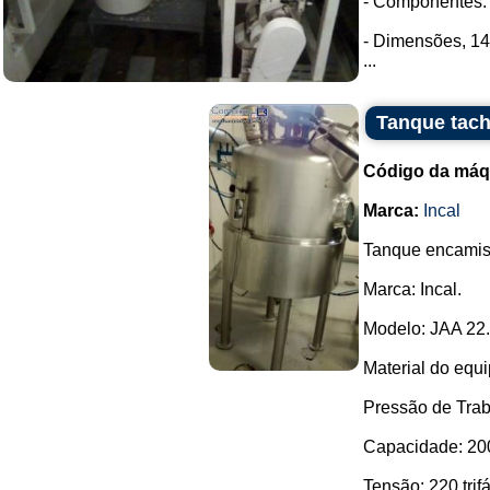
- Componentes: 
- Dimensões, 1
...
Tanque tach
Código da máq
Marca:
Incal
Tanque encamisa
Marca: Incal.
Modelo: JAA 22.
Material do equ
Pressão de Trab
Capacidade: 200 
Tensão: 220 trifá