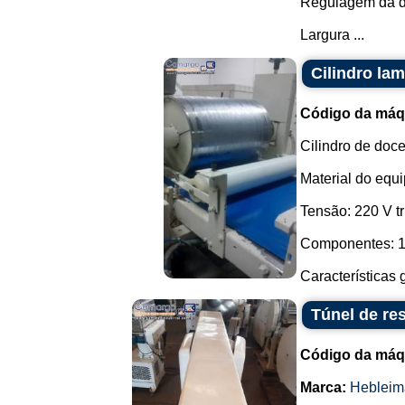
Regulagem da d
Largura ...
Cilindro la
Código da máq
Cilindro de doc
Material do equ
Tensão: 220 V tr
Componentes: 1 
Características g
Túnel de re
Código da máq
Marca:
Hebleim