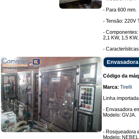
- Para 600 mm.
- Tensão: 220V T
- Componentes: 
2,1 KW, 1,5 KW,
- Características
Envasadora 
Código da máq
Marca:
Tirelli
Linha importada
- Envasadora em 
Modelo: GVJA.
- Rosqueadora em
Modelo: NEBEL 