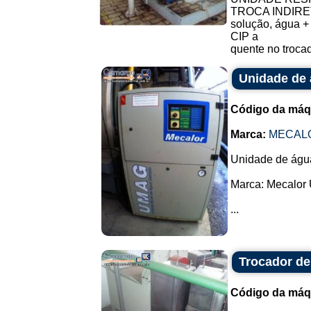
TROCA INDIRETA
solução, água + 
CIP a
quente no troc
Unidade de
Código da máq
Marca:
MECAL
Unidade de águ
Marca: Mecalor
...
Trocador de
Código da máq