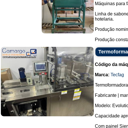
Máquinas para f
Linha de sabone
hotelaria.
Produção nomina
Produção consta
Termoformad
Código da máq
Marca:
Tecfag
Termoformadora d
Fabricante | mar
Modelo: Evoluti
Capacidade apro
Com painel Sie