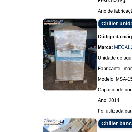
Peso: 800 kg.
Ano de fabricaçã
Chiller uni
Código da máq
Marca:
MECAL
Unidade de agua g
Fabricante | mar
Modelo: MSA-15
Capacidade nomi
Ano: 2014.
Foi utilizada pa
Chiller ban