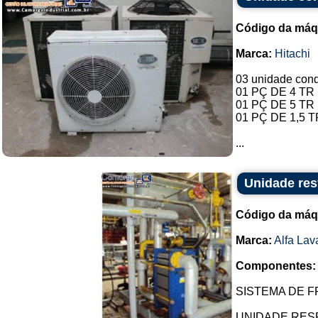
Código da máq
Marca:
Hitachi
03 unidade con
01 PÇ DE 4 TR
01 PÇ DE 5 TR
01 PÇ DE 1,5 T
...
Unidade res
Código da máq
Marca:
Alfa Lav
Componentes:
SISTEMA DE F
UNIDADE RES