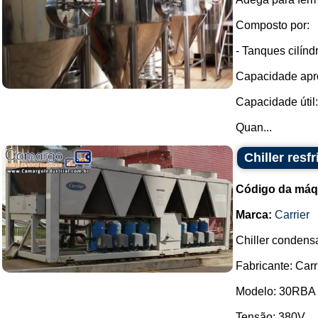
Composto por:
- Tanques cilínd
Capacidade apro
Capacidade útil:
Quan...
Chiller resf
Código da máq
Marca:
Carrier
Chiller condens
Fabricante: Carri
Modelo: 30RBA 
Tensão: 380V.