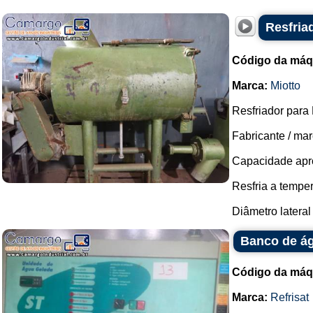
Resfria
Código da máq
Marca:
Miotto
Resfriador para
Fabricante / mar
Capacidade apro
Resfria a temper
Diâmetro lateral 
Banco de ág
Código da máq
Marca:
Refrisat