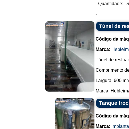
- Quantidade: D
-
Túnel de re
Código da máq
Marca:
Hebleim
Túnel de resfria
Comprimento de
Largura: 600 m
Marca: Hebleimar
Tanque troc
Código da máq
Marca:
Implant