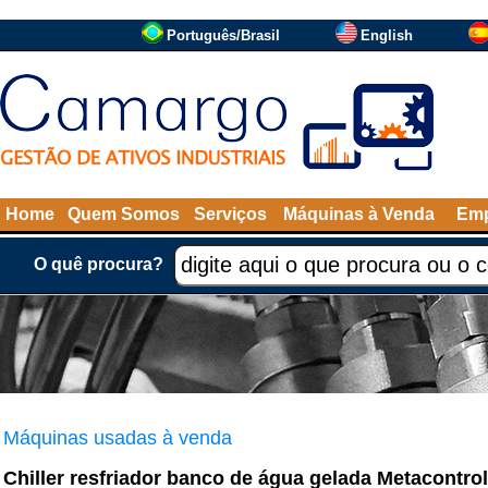
Português/Brasil
English
Home
Quem Somos
Serviços
Máquinas à Venda
Emp
O quê procura?
Máquinas usadas à venda
Chiller resfriador banco de água gelada Metacontrol