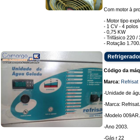
Com motor à pro
- Motor tipo exp
- 1 CV - 4 polos
- 0,75 KW
- Trifásico 220 /
- Rotação 1.700.
Refrigerador
Código da máq
Marca:
Refrisat
-Unidade de águ
-Marca: Refrisat.
-Modelo 009AR.
-Ano 2003.
-Gás r 22