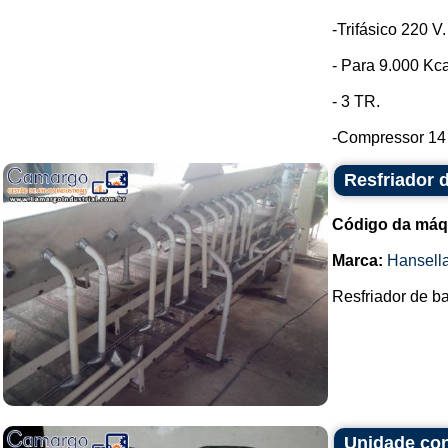
-Trifásico 220 V.
- Para 9.000 Kca
- 3 TR.
-Compressor 14 h
Resfriador 
Código da máq
Marca:
Hansell
Resfriador de ba
Unidade co