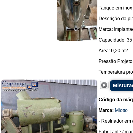
Tanque em inox 
Descrição da pl
Marca: Implant
Capacidade: 35 l
Área: 0,30 m2.
Pressão Projeto:
Temperatura proj
Mistura
Código da máq
Marca:
Miotto
- Resfriador em 
Fabricante / mar