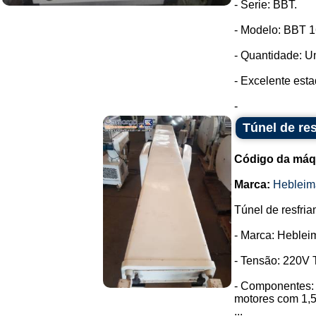
- Serie: BBT.
- Modelo: BBT 1
- Quantidade: U
- Excelente est
-
Túnel de re
Código da máq
Marca:
Hebleim
Túnel de resfria
- Marca: Heblei
- Tensão: 220V T
- Componentes: 
motores com 1,
...