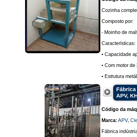
Cozinha complet
Composto por:
- Moinho de mal
Características:
• Capacidade ap
• Com motor de 
• Estrutura metá
Fábrica
APV, KH
Código da máq
Marca:
APV
,
Cl
Fábrica indústri