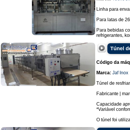
Linha para enva
Para latas de 26
Para bebidas com
refrigerantes, k
Túnel d
Código da máq
Marca:
Jaf Inox
Túnel de resfri
Fabricante | mar
Capacidade apro
*Variável confo
O túnel foi utiliz