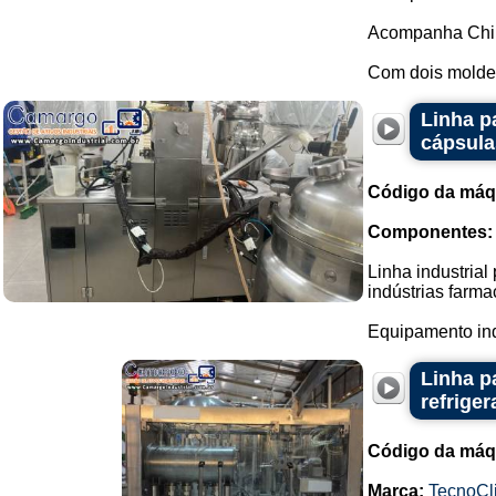
Acompanha Chil
Com dois moldes
Linha p
cápsula
Código da máq
Componentes:
Linha industria
indústrias farma
Equipamento ind
Linha p
refrige
Código da máq
Marca:
TecnoCl