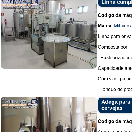
Linha compl
Código da máq
Marca:
Milainox
Linha para enva
Composta por:
- Pasteurizador 
Capacidade apro
Com skid, painel
- Tanque de proc
Adega para 
cervejas
Código da máq
Adega para ferm