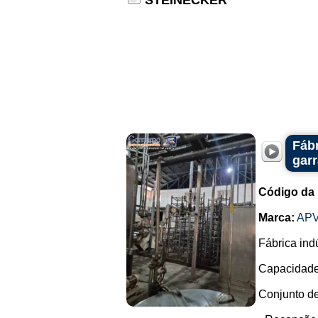
STEINECKER
Fábr
garr
Código da
Marca:
AP
Fábrica ind
Capacidade 
Conjunto de