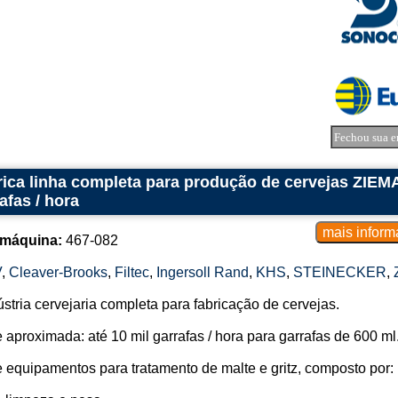
Fechou sua e
ica linha completa para produção de cervejas ZIEM
afas / hora
 máquina:
467-082
V
,
Cleaver-Brooks
,
Filtec
,
Ingersoll Rand
,
KHS
,
STEINECKER
,
ústria cervejaria completa para fabricação de cervejas.
aproximada: até 10 mil garrafas / hora para garrafas de 600 ml
 equipamentos para tratamento de malte e gritz, composto por: