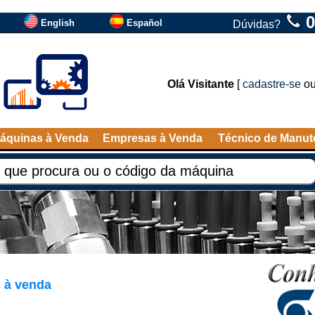
0
English
Español
Dúvidas?
Olá Visitante
[
cadastre-se
o
áquinas à Venda
Empresas à Venda
Técnico de Manu
 à venda