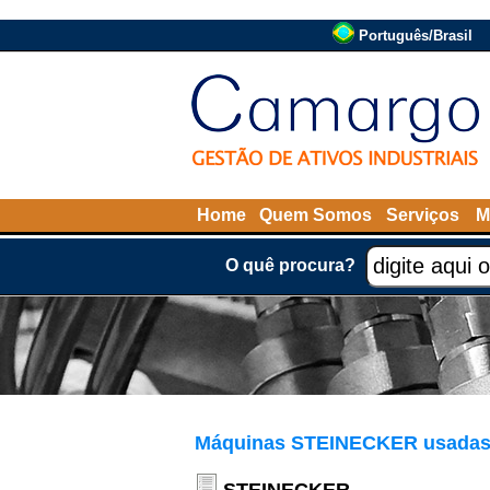
Português/Brasil
Home
Quem Somos
Serviços
M
O quê procura?
Máquinas STEINECKER usadas