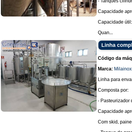
- Tanques cilínd
Capacidade apro
Capacidade útil:
Quan...
Linha compl
Código da máq
Marca:
Milainox
Linha para enva
Composta por:
- Pasteurizador 
Capacidade apro
Com skid, painel