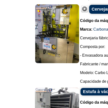
Cerveja
Código da máq
Marca:
Carbon
Cervejaria fábri
Composta por:
- Envasadora au
Fabricante / ma
Modelo: Carbo L
Capacidade de p
Estufa à vá
Código da máq