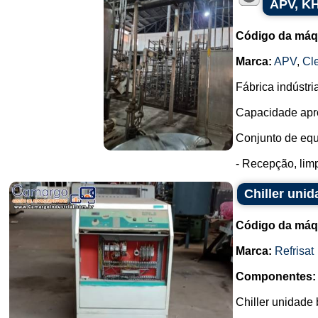
APV, KH
Código da máq
Marca:
APV
,
Cl
Fábrica indústri
Capacidade aprox
Conjunto de equ
- Recepção, limp
Chiller uni
Código da máq
Marca:
Refrisat
Componentes:
Chiller unidade