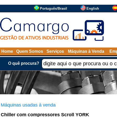
Português/Brasil
English
Home
Quem Somos
Serviços
Máquinas à Venda
Emp
O quê procura?
Máquinas usadas à venda
Chiller com compressores Scroll YORK