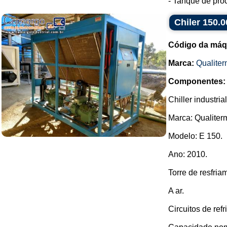
- Tanque de proc
Chiler 150.
Código da máq
Marca:
Qualite
Componentes:
Chiller industrial
Marca: Qualiter
Modelo: E 150.
Ano: 2010.
Torre de resfria
A ar.
Circuitos de ref