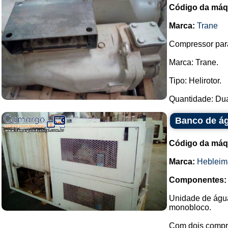
Código da máq
Marca:
Trane
Compressor paraf
Marca: Trane.
Tipo: Helirotor.
Quantidade: Dua
Banco de ág
Código da máq
Marca:
Hebleim
Componentes:
Unidade de água
monobloco.
Com dois compr