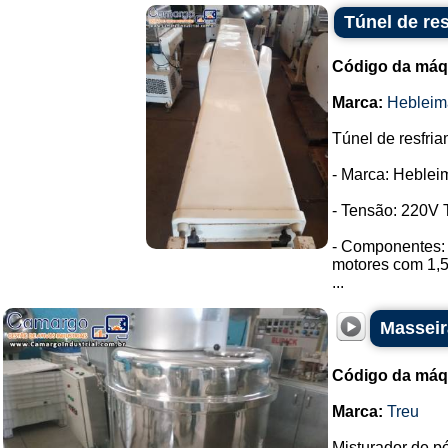
Túnel de re
Código da máq
Marca:
Hebleim
Túnel de resfria
- Marca: Heblei
- Tensão: 220V T
- Componentes: 
motores com 1,
...
Masseir
Código da máq
Marca:
Treu
Misturador de p