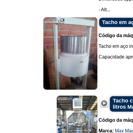
- Alt...
Tacho em a
Código da máq
Tacho em aço i
Capacidade aprox
Tacho c
litros 
Código da máq
Marca:
Max Mac