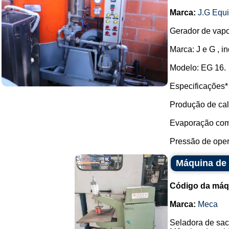
Marca:
J.G Equ
Gerador de vapo
Marca: J e G , 
Modelo: EG 16.
Especificações*
Produção de cal
Evaporação com 
Pressão de oper
Máquina de 
Código da máq
Marca:
Meca
Seladora de sac