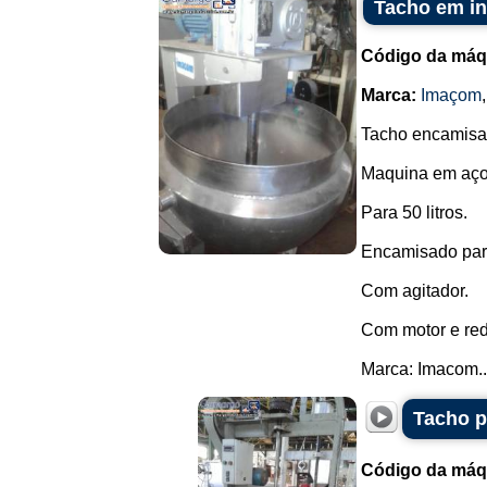
Tacho em i
Código da máq
Marca:
Imaçom
Tacho encamisa
Maquina em aço
Para 50 litros.
Encamisado par
Com agitador.
Com motor e red
Marca: Imacom..
Tacho p
Código da máq