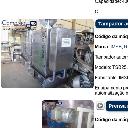
Capacidade: 400 
O...
Tampador a
Código da máq
Marca:
IMSB
,
R
Tampador autom
Modelo: TSB25.
Fabricante: IMS
Equipamento pro
automatização no
Prensa 
Código da máq