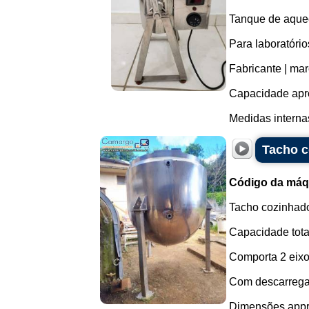
Tanque de aquec
Para laboratório
Fabricante | ma
Capacidade apro
Medidas internas
Tacho c
Código da máq
Tacho cozinhado
Capacidade total
Comporta 2 eixo
Com descarregam
Dimensões appr