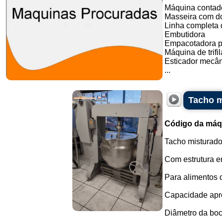
Máquina contado
Masseira com do
Linha completa d
Embutidora
Empacotadora p
Máquina de trifil
Esticador mecân
...
Tacho m
Código da máq
Tacho misturado
Com estrutura e
Para alimentos 
Capacidade apro
Diâmetro da bo