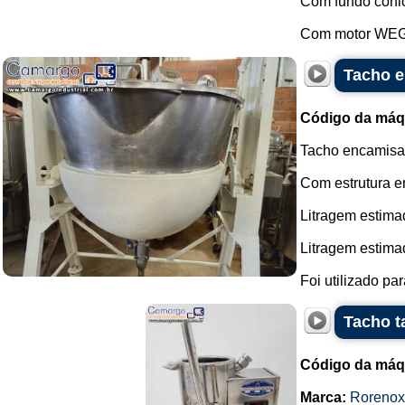
Com fundo côni
Com motor WEG e
Tacho e
Código da máq
Tacho encamisad
Com estrutura e
Litragem estimad
Litragem estimada
Foi utilizado pa
Tacho t
Código da máq
Marca:
Rorenox