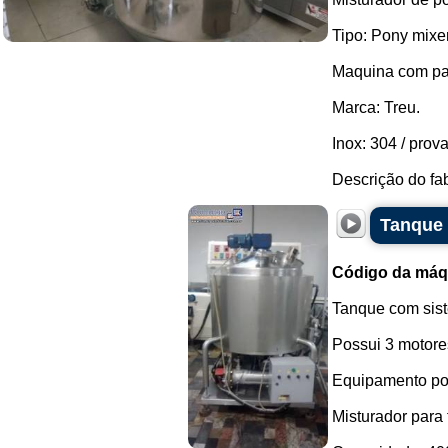
Tipo: Pony mixer
Maquina com pa
Marca: Treu.
Inox: 304 / prov
Descrição do fabr
Tanque 
Código da máq
Tanque com sis
Possui 3 motore
Equipamento pos
Misturador para