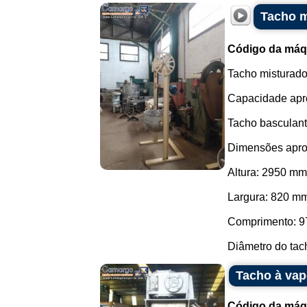
Tacho m
Código da máq
Tacho misturado
Capacidade apro
Tacho basculant
Dimensões apro
Altura: 2950 mm
Largura: 820 m
Comprimento: 9
Diâmetro do tach
Tacho à vapo
Código da máq