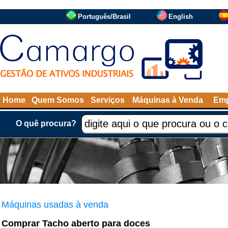
Português/Brasil
English
Home
Quem Somos
Serviços
Máquinas à Venda
Emp
O quê procura?
Máquinas usadas à venda
Comprar Tacho aberto para doces