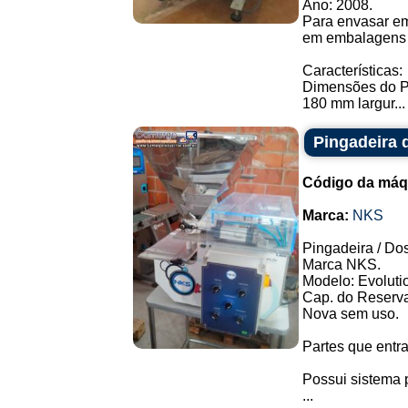
Ano: 2008.
Para envasar emp
em embalagens f
Características:
Dimensões do P
180 mm largur...
Pingadeira
Código da máq
Marca:
NKS
Pingadeira / Dos
Marca NKS.
Modelo: Evolutio
Cap. do Reservat
Nova sem uso.
Partes que entr
Possui sistema 
...