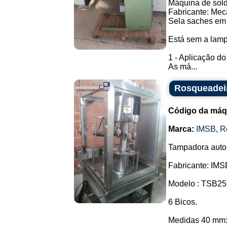
Máquina de solda
Fabricante: Mec
Sela saches em 
Está sem a lam
1 - Aplicação d
As má...
Rosqueadei
Código da máq
Marca:
IMSB
,
R
Tampadora autom
Fabricante: IMS
Modelo : TSB25
6 Bicos.
Medidas 40 mm: 