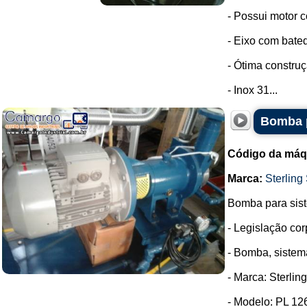
- Possui motor c
- Eixo com bated
- Ótima construç
- Inox 31...
Bomba p
Código da máq
Marca:
Sterling 
Bomba para sis
- Legislação co
- Bomba, sistem
- Marca: Sterlin
- Modelo: PL 12