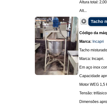
Altura total: 2,0
Alt...
Tacho m
Código da máq
Marca:
Incapri
Tacho misturado
Marca: Incapri.
Em aço inox com
Capacidade apro
Motor WEG 1,5
Tensão: trifásic
Dimensões apro