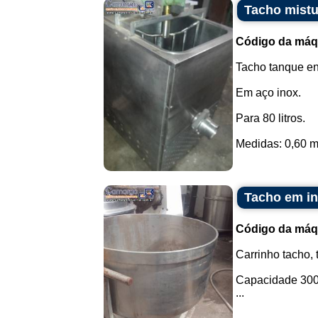
Tacho mistu
Código da máq
Tacho tanque e
Em aço inox.
Para 80 litros.
Medidas: 0,60 m 
Tacho em in
Código da máq
Carrinho tacho,
Capacidade 300 
...