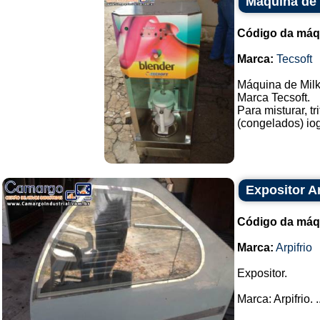
Máquina de 
Código da máq
Marca:
Tecsoft
Máquina de Mil
Marca Tecsoft.
Para misturar, tr
(congelados) iogu
Expositor Ar
Código da máq
Marca:
Arpifrio
Expositor.
Marca: Arpifrio. ..