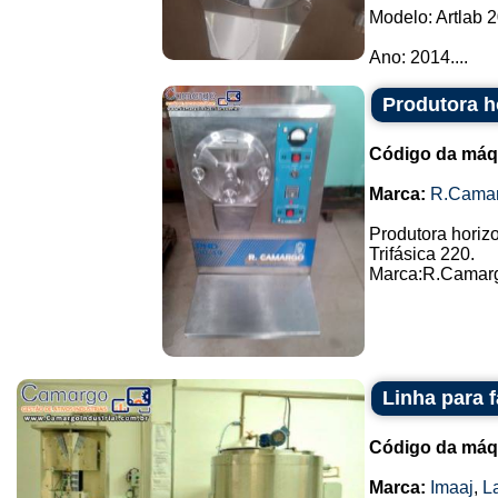
Modelo: Artlab 2
Ano: 2014....
Produtora h
Código da máq
Marca:
R.Cama
Produtora horiz
Trifásica 220.
Marca:R.Camargo
Linha para 
Código da máq
Marca:
Imaaj
,
L