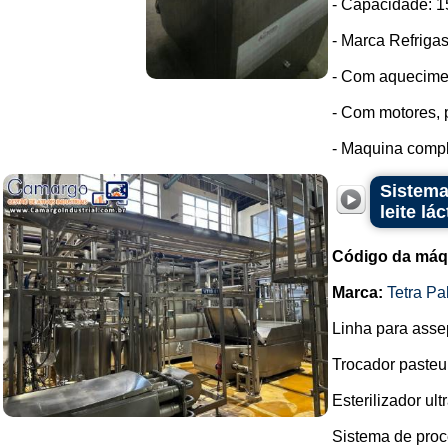
- Capacidade: 1
- Marca Refrigas
- Com aquecime
- Com motores, p
- Maquina comple
Sistema
leite lá
Código da máq
Marca:
Tetra Pa
Linha para assep
Trocador pasteu
Esterilizador ul
Sistema de proce