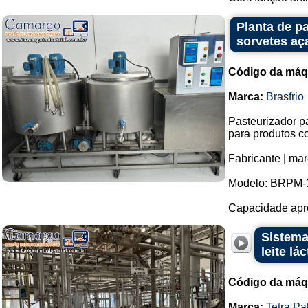
Planta de p
sorvetes aça
Código da máq
Marca:
Brasfrio
Pasteurizador p
para produtos co
Fabricante | mar
Modelo: BRPM-
Capacidade aprox
Sistema
leite lá
Código da máq
Marca:
Tetra Pa