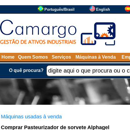
Português/Brasil
English
Home
Quem Somos
Serviços
Máquinas à Venda
Emp
O quê procura?
Máquinas usadas à venda
Comprar Pasteurizador de sorvete Alphagel