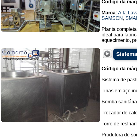
Código da máq
Marca:
Alfa Lav
SAMSON
,
SMA
Planta completa 
ideal para fabr
aquecimento, pr
Sistema
Código da máq
Sistema de past
Tinas em aço in
Bomba sanitári
Trocador de calo
Torre de resfria
Produtora de sor