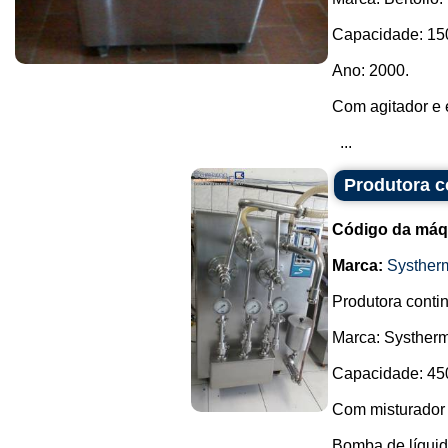
Capacidade: 150 
Ano: 2000.
Com agitador e 
...
Produtora c
Código da máq
Marca:
Systher
Produtora contin
Marca: Systherm
Capacidade: 450 
Com misturador 
Bomba de líquid