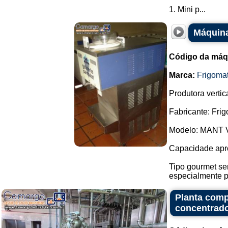
1. Mini p...
Máquina
Código da máq
Marca:
Frigoma
Produtora vertica
Fabricante: Frig
Modelo: MANT 
Capacidade apro
Tipo gourmet se
especialmente p
Planta comp
concentrado