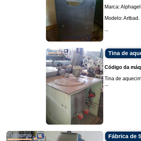
Marca: Alphagel
Modelo: Artbad.
...
Tina de aqu
Código da máq
Tina de aquecime
...
Fábrica de 