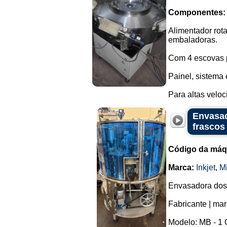
Componentes:
Alimentador rot
embaladoras.
Com 4 escovas 
Painel, sistema 
Para altas veloc
Envasad
frascos
Código da máq
Marca:
Inkjet
,
Mi
Envasadora dosa
Fabricante | mar
Modelo: MB - 