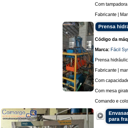
Com tampadora 
Fabricante | Mar
Prensa hidrá
Código da máq
Marca:
Fácil S
Prensa hidráulica
Fabricante | ma
Com capacidade 
Com mesa girató
Comando e colo
Envasad
para fr