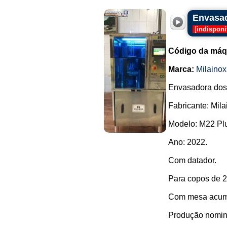
Envasad
[
indisponí
Código da máq
Marca:
Milainox
Envasadora dosa
Fabricante: Mila
Modelo: M22 Pl
Ano: 2022.
Com datador.
Para copos de 2
Com mesa acumu
Produção nomina