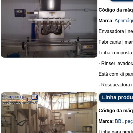
Código da máq
Marca:
Aplimáq
Envasadora line
Fabricante | ma
Linha composta 
- Rinser lavador
Está com kit para
- Rosqueadora r
Linha produ
Código da máq
Marca:
BBL peça
Linha para prod