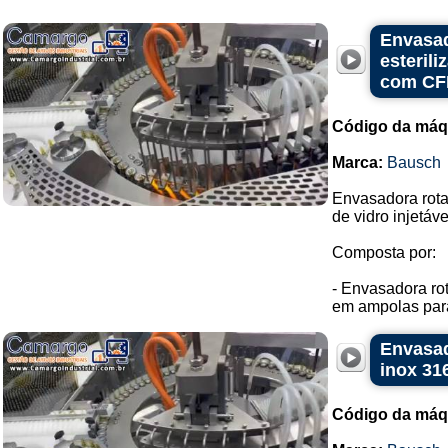
Envasad
esteril
com CF
Código da máq
Marca:
Bausch
Envasadora rota
de vidro injetáv
Composta por:
- Envasadora rot
em ampolas para
Envasad
inox 31
Código da máq