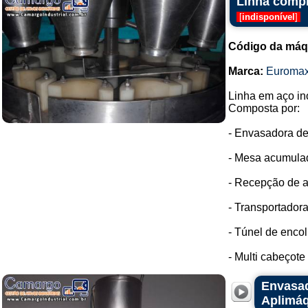
Linha compl
[
indisponível
]
Código da máq
Marca:
Euroma
Linha em aço in
Composta por:
- Envasadora de
- Mesa acumulad
- Recepção de a
- Transportadora
- Túnel de enco
- Multi cabeçote
Envasad
Aplimá