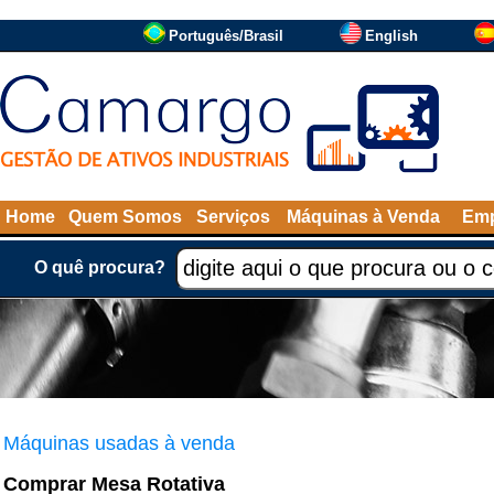
Português/Brasil
English
Home
Quem Somos
Serviços
Máquinas à Venda
Emp
O quê procura?
Máquinas usadas à venda
Comprar Mesa Rotativa