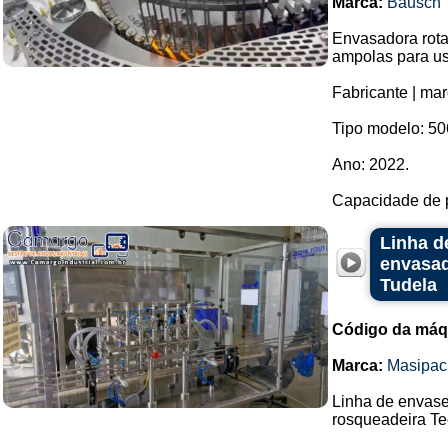
Marca:
Bausch
Envasadora rota
ampolas para u
Fabricante | ma
Tipo modelo: 50
Ano: 2022.
Capacidade de p
Linha d
envasad
Tudela
Código da máq
Marca:
Masipac
Linha de envase
rosqueadeira Te