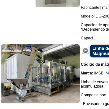
Fabricante | mar
Modelo: DG-200
Capacidade apro
*Dependendo do
Capaci...
Linha d
Maqmun
Código da máq
Marca:
IMSB
,
M
Linha de envase
acumuladora.
Composta por:
- Envasadora gra