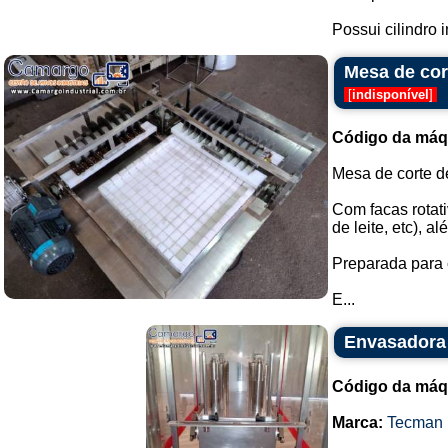
Possui cilindro i
Mesa de cor
[
indisponível
]
Código da máq
Mesa de corte d
Com facas rotat
de leite, etc), a
Preparada para 
E...
Envasadora
Código da máq
Marca:
Tecman