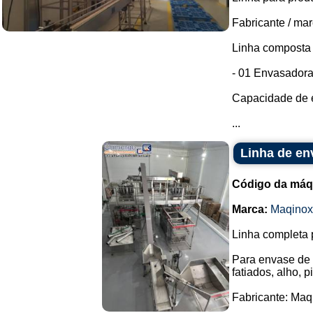
Fabricante / ma
Linha composta 
- 01 Envasadora 
Capacidade de e
...
Linha de en
Código da máq
Marca:
Maqinox
Linha completa 
Para envase de 
fatiados, alho, 
Fabricante: Maqi