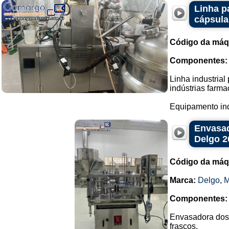
Linha p
cápsula
Código da máq
Componentes:
Linha industria
indústrias farma
Equipamento ind
Envasad
Delgo 2
Código da máq
Marca:
Delgo
,
M
Componentes:
Envasadora dosa
frascos.