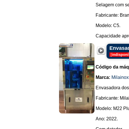
Selagem com sel
Fabricante: Br
Modelo: C5.
Capacidade apro
Envasad
[
indisponí
Código da máq
Marca:
Milainox
Envasadora dosa
Fabricante: Mila
Modelo: M22 Pl
Ano: 2022.