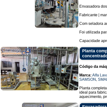
Envasadora dosa
Fabricante | mar
Com seladora au
Foi utilizada p
Capacidade apro
Planta comp
concentrado
Código da máq
Marca:
Alfa Lav
SAMSON
,
SMA
Planta completa 
ideal para fabr
aquecimento, pr
Envasadora 