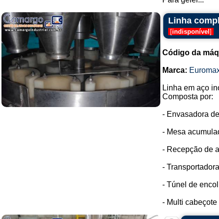
Linha compl
[
indisponível
]
Código da máq
Marca:
Euroma
Linha em aço in
Composta por:
- Envasadora de
- Mesa acumulad
- Recepção de a
- Transportadora
- Túnel de enco
- Multi cabeçote