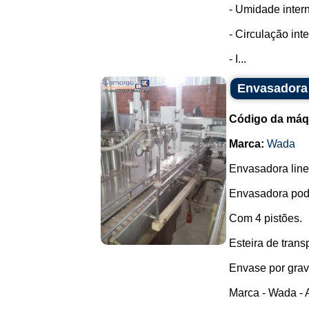
- Umidade inter
- Circulação int
- I...
Envasadora 
Código da máq
Marca:
Wada
Envasadora line
Envasadora pode
Com 4 pistões.
Esteira de trans
Envase por grav
Marca - Wada - 