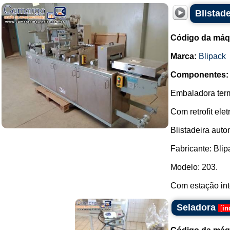
Blistade
Código da máq
Marca:
Blipack
Componentes:
Embaladora term
Com retrofit el
Blistadeira aut
Fabricante: Blip
Modelo: 203.
Com estação int
Seladora
[
in