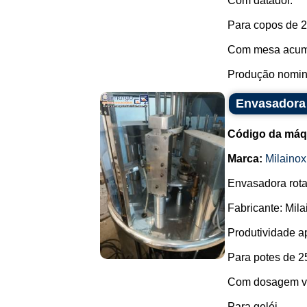
Com datador.
Para copos de 2
Com mesa acumu
Produção nomina
Envasadora 
Código da máq
Marca:
Milainox
Envasadora rota
Fabricante: Mila
Produtividade a
Para potes de 25
Com dosagem vol
Para geléi...