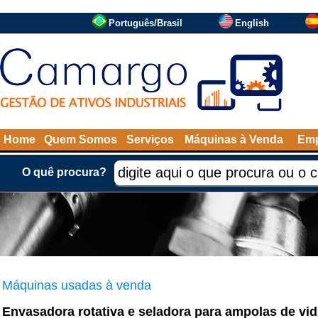
Português/Brasil
English
Home
Quem Somos
Serviços
Máquinas à Venda
Emp
O quê procura?
Máquinas usadas à venda
Envasadora rotativa e seladora para ampolas de vid