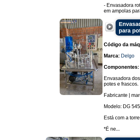
- Envasadora rot
em ampolas para
Envasad
para po
Código da máq
Marca:
Delgo
Componentes:
Envasadora dosa
potes e frascos.
Fabricante | mar
Modelo: DG 545
Está com a torre
*É ne...