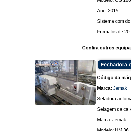
Modelo: CG 180
Ano: 2015.
Sistema com doi
Formatos de 20 m
Confira outros equip
Fechadora c
Código da máq
Marca:
Jemak
Seladora automá
Selagem da caix
Marca: Jemak.
Modelo: HM 36..