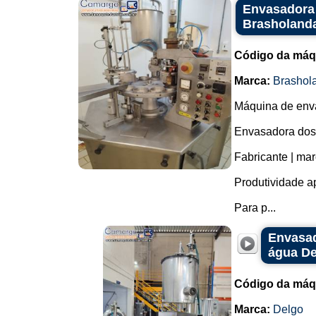
Envasadora 
Brasholanda
Código da máq
Marca:
Brashol
Máquina de enva
Envasadora dosa
Fabricante | ma
Produtividade a
Para p...
Envasad
água De
Código da máq
Marca:
Delgo