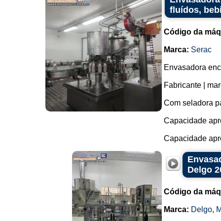
fluídos, beb
Código da máq
Marca:
Serac
Envasadora ench
Fabricante | mar
Com seladora pa
Capacidade apro
Capacidade apro
Envasad
Delgo 2
Código da máq
Marca:
Delgo
,
M