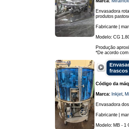
Marca:
Mirainox
Envasadora rota
produtos pastos
Fabricante | mar
Modelo: CG 1.8
Produção aproxi
*De acordo com o
Envasad
frascos
Código da máq
Marca:
Inkjet
,
Mi
Envasadora dosa
Fabricante | mar
Modelo: MB - 