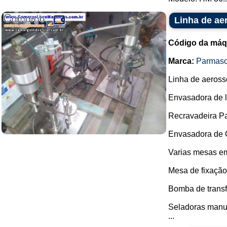
Linha de ae
Código da máq
Marca:
Parmaso
Linha de aeross
Envasadora de l
Recravadeira P
Envasadora de 
Varias mesas em
Mesa de fixaçã
Bomba de transf
Seladoras manu
...