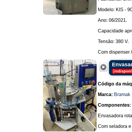
Modelo: KIS - 9
Ano: 06/2021.
Capacidade apro
Tensão: 380 V.
Com dispenser / 
Envasad
[
indisponí
Código da máq
Marca:
Bramak
Componentes:
Envasadora rota
Com seladora e 