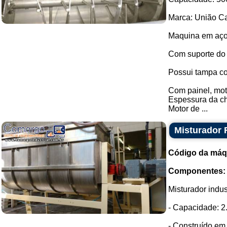
Marca: União Ca
Maquina em aço
Com suporte do
Possui tampa co
Com painel, moto
Espessura da c
Motor de ...
Misturador 
Código da máq
Componentes:
Misturador indus
- Capacidade: 2
- Construído em 