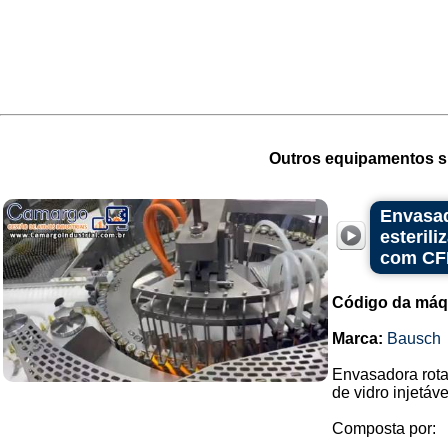
Outros equipamentos si
Envasad
esteril
com CF
Código da máq
Marca:
Bausch
Envasadora rota
de vidro injetáv
Composta por: