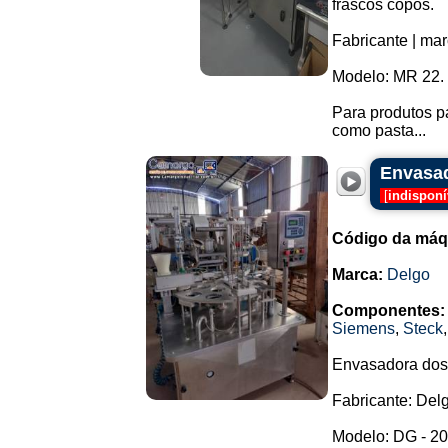
frascos copos.
Fabricante | mar
Modelo: MR 22.
Para produtos p
como pasta...
Envasad
[
indisponí
Código da máq
Marca:
Delgo
Componentes:
Siemens
,
Steck
Envasadora dosa
Fabricante: Del
Modelo: DG - 20