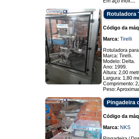
Em aço inox....
Rotuladora T
Código da máq
Marca:
Tirelli
Rotuladora para 
Marca: Tirelli.
Modelo: Delta.
Ano: 1999.
Altura: 2,00 met
Largura: 1,80 me
Comprimento: 2,
Peso: Aproximad
Pingadeira
Código da máq
Marca:
NKS
Pingadeira / Dos