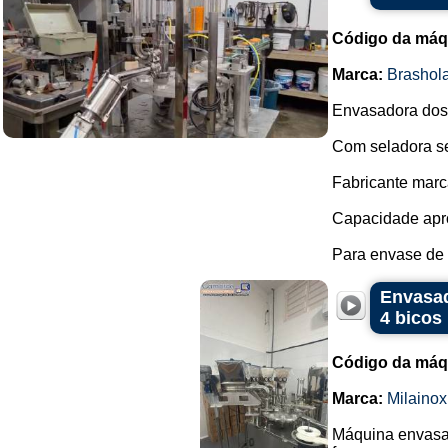
Código da máq
Marca:
Brashol
Envasadora dosa
Com seladora se
Fabricante marc
Capacidade apro
Para envase de 
Envasad
4 bicos
Código da máq
Marca:
Milainox
Máquina envasad