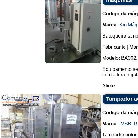
máquinas
Código da máq
Marca:
Km Máq
Batoqueira tamp
Fabricante | Ma
Modelo: BA002.
Equipamento sem
com altura regul
Alime...
Tampador a
Código da máq
Marca:
IMSB
,
R
Tampador autom