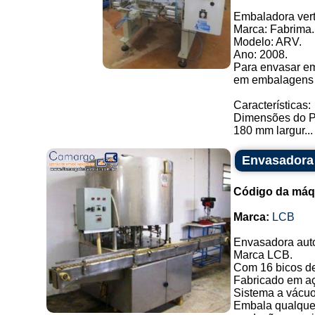
Embaladora vert
Marca: Fabrima.
Modelo: ARV.
Ano: 2008.
Para envasar emp
em embalagens f
Características:
Dimensões do P
180 mm largur...
Envasadora 
Código da máq
Marca:
LCB
Envasadora auto
Marca LCB.
Com 16 bicos d
Fabricado em aç
Sistema a vácuo,
Embala qualquer