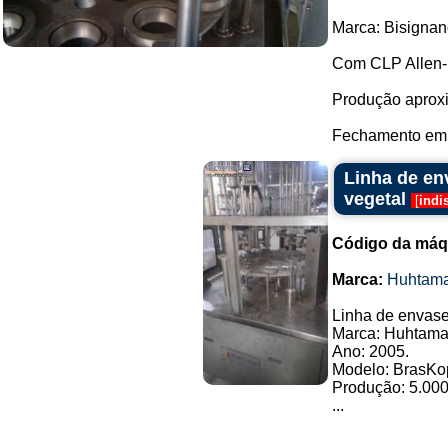
Marca: Bisignan
Com CLP Allen-
Produção aproxi
Fechamento em l
Linha de en
vegetal
[
indi
Código da máq
Marca:
Huhtama
Linha de envase
Marca: Huhtama
Ano: 2005.
Modelo: BrasKo
Produção: 5.000
...