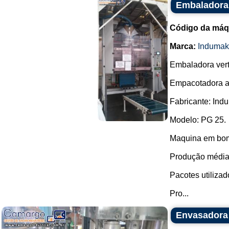
Embaladora
Código da máq
Marca:
Indumak
Embaladora verti
Empacotadora a
Fabricante: Ind
Modelo: PG 25.
Maquina em bom
Produção média 
Pacotes utilizado
Pro...
Envasadora 