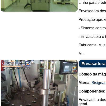
Linha para prod
Envasadora dosa
Produção aproxi
- Sistema contr
- Envasadora e 
Fabricante: Mila
M...
Envasadora 
Código da máq
Marca:
Bisigna
Componentes:
Envasadora dosa
geral.