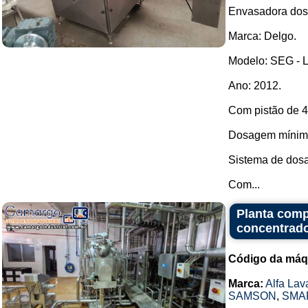
Envasadora dosa
Marca: Delgo.
Modelo: SEG - L
Ano: 2012.
Com pistão de 4
Dosagem mínimo
Sistema de dosa
Com...
Planta comp
concentrado
Código da máq
Marca:
Alfa Lav
SAMSON
,
SMA