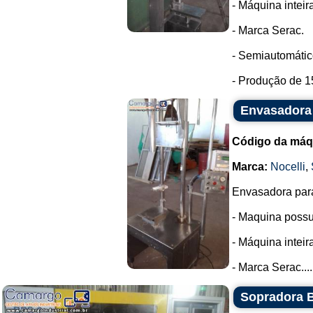
- Máquina intei
- Marca Serac.
- Semiautomátic
- Produção de 1
Envasadora 
Código da máq
Marca:
Nocelli
,
Envasadora para
- Maquina possui
- Máquina intei
- Marca Serac....
Sopradora B