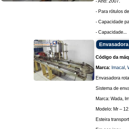
- Ano: 2007.
- Para rótulos 
- Capacidade par
- Capacidade...
Envasadora 
Código da máq
Marca:
Imacal
,
Envasadora rota
Sistema de enva
Marca: Wada, Im
Modelo: Mr – 12
Esteira transpor