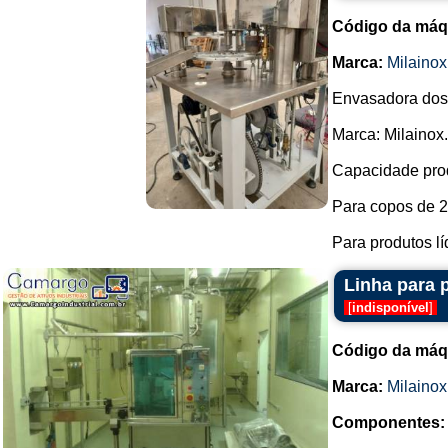
Código da máq
Marca:
Milainox
Envasadora dosa
Marca: Milainox.
Capacidade prod
Para copos de 2
Para produtos líq
Linha para 
[
indisponível
]
Código da máq
Marca:
Milainox
Componentes: