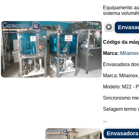
Equipamento aut
sistema volumét
Envasad
Código da máq
Marca:
Milainox
Envasadora dosa
Marca: Milainox.
Modelo: M22 - P
Sincronismo me
Selagem termo s
...
Envasadora