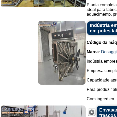
Planta completa 
ideal para fabr
aquecimento, pr
Indústria e
em potes la
Código da máq
Marca:
Dosaggi
Indústria empre
Empresa complet
Capacidade apro
Para produzir al
Com ingredien..
Envasad
frascos