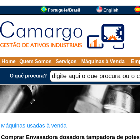
Português/Brasil
English
Home
Quem Somos
Serviços
Máquinas à Venda
Emp
O quê procura?
Máquinas usadas à venda
Comprar Envasadora dosadora tampadora de pote