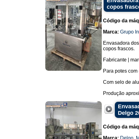
Envasadora 
copos frasc
Código da máq
Marca:
Grupo I
Envasadora dosa
copos frascos.
Fabricante | mar
Para potes com
Com selo de al
Produção aproxi
Envasad
Delgo 2
Código da máq
Marca:
Delgo
,
M