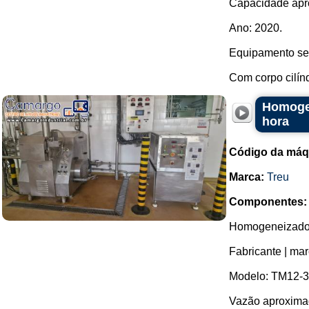
Capacidade apro
Ano: 2020.
Equipamento se
Com corpo cilíndr
Homogen
hora
Código da máq
Marca:
Treu
Componentes:
Homogeneizador 
Fabricante | ma
Modelo: TM12-3
Vazão aproximada