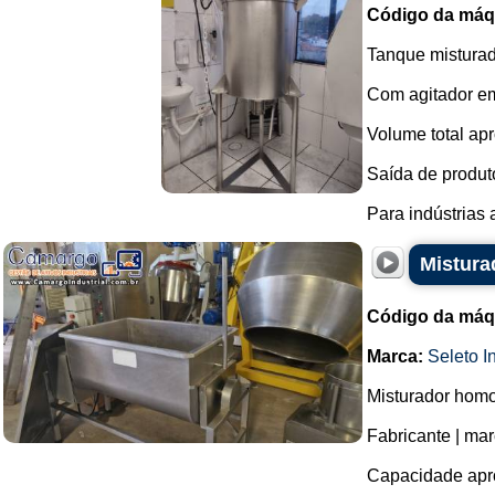
Código da máq
Tanque misturad
Com agitador em
Volume total apr
Saída de produto
Para indústrias
Mistura
Código da máq
Marca:
Seleto In
Misturador homo
Fabricante | marc
Capacidade apro