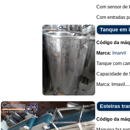
Com sensor de t
Com entradas pa
Tanque em i
Código da máq
Marca:
Imarvil
Tanque com cami
Capacidade de 5
Marca: Irmavil....
Esteiras tr
Código da máq
Maquina faz par