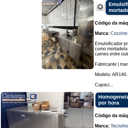
Emulsif
mortade
Código da máq
Marca:
Cozzine
Emulsificador p
como mortadela 
carnes entre out
Fabricante | mar
Modelo: AR140.
Capaci...
Homogeneiza
por hora
Código da máq
Marca:
Tecnoh