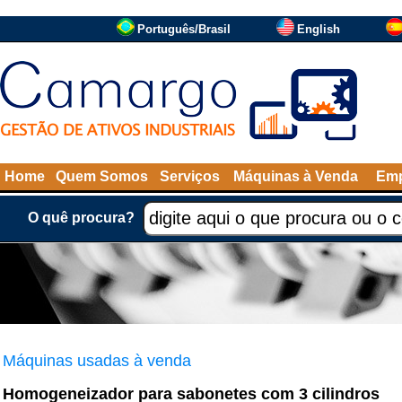
Português/Brasil
English
Home
Quem Somos
Serviços
Máquinas à Venda
Emp
O quê procura?
Máquinas usadas à venda
Homogeneizador para sabonetes com 3 cilindros