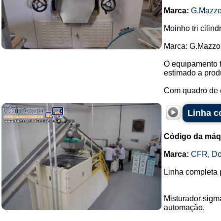
Marca:
G.Mazzo
Moinho tri cilin
Marca: G.Mazzo
O equipamento f
estimado a prod
Com quadro de 
Linha c
Código da máq
Marca:
CFR
,
Do
Linha completa 
Misturador sigm
automação.