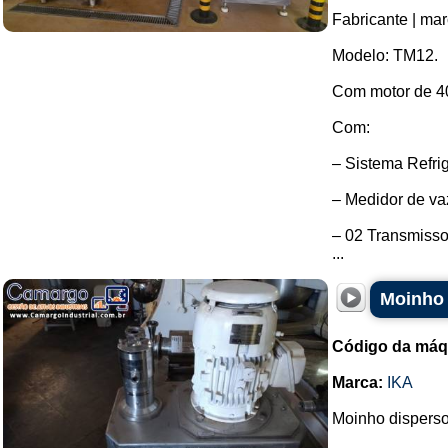
Fabricante | ma
Modelo: TM12.
Com motor de 4
Com:
– Sistema Refri
– Medidor de va
– 02 Transmisso
...
Moinho 
Código da máq
Marca:
IKA
Moinho disperso