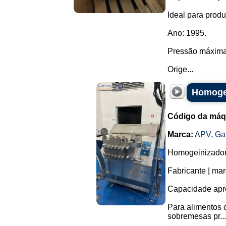
Ideal para produ
Ano: 1995.
Pressão máxima
Orige...
Homogei
Código da máq
Marca:
APV
,
Ga
Homogeinizador 
Fabricante | ma
Capacidade apro
Para alimentos c
sobremesas pr...