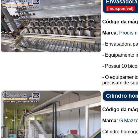
Envasadora 
[
indisponível
]
Código da máq
Marca:
Prodism
- Envasadora pa
- Equipamento i
- Possui 10 bic
- O equipamento 
precisam de supo
Cilindro ho
Código da máq
Marca:
G.Mazzo
Cilindro homoge