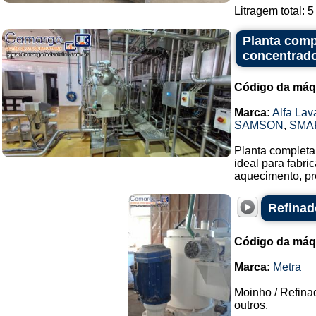
Litragem total: 5 li
Planta comp
concentrado
Código da máq
Marca:
Alfa Lav
SAMSON
,
SMA
Planta completa 
ideal para fabr
aquecimento, pr
Refinad
Código da máq
Marca:
Metra
Moinho / Refina
outros.