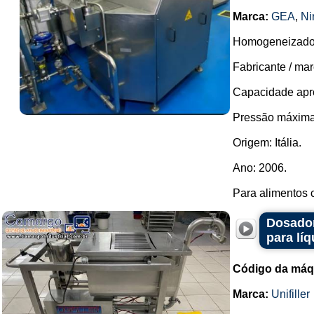
Marca:
GEA
,
Ni
Homogeneizador
Fabricante / mar
Capacidade apro
Pressão máxima
Origem: Itália.
Ano: 2006.
Para alimentos 
Dosador
para lí
Código da máq
Marca:
Unifiller