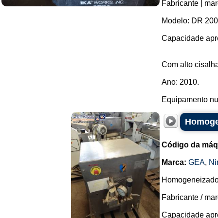
Fabricante | mar
Modelo: DR 200
Capacidade apro
Com alto cisalh
Ano: 2010.
Equipamento nun
Homogen
Código da máq
Marca:
GEA
,
Ni
Homogeneizador
Fabricante / mar
Capacidade apro