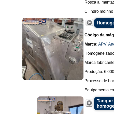
Rosca alimenta
Cilindro moinho
Homogen
Código da máq
Marca:
APV
,
Ar
Homogeneizador 
Marca fabricante
Produção: 6.000 
Processo de ho
Equipamento com
Tanque 
homogen