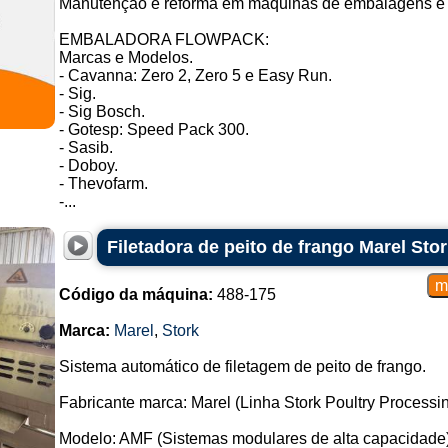
Manutenção e reforma em máquinas de embalagens e 
EMBALADORA FLOWPACK:
Marcas e Modelos.
- Cavanna: Zero 2, Zero 5 e Easy Run.
- Sig.
- Sig Bosch.
- Gotesp: Speed Pack 300.
- Sasib.
- Doboy.
- Thevofarm.
-...
Filetadora de peito de frango Marel Sto
Código da máquina:
488-175
Marca:
Marel
,
Stork
Sistema automático de filetagem de peito de frango.
Fabricante marca: Marel (Linha Stork Poultry Processin
Modelo: AMF (Sistemas modulares de alta capacidade)