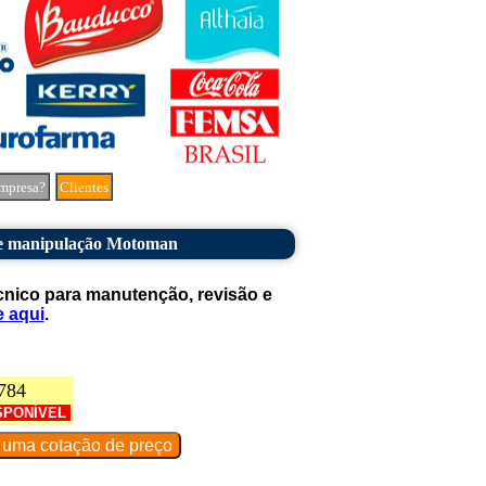
mpresa?
Clientes
e manipulação Motoman
cnico para manutenção, revisão e
e aqui
.
784
SPONÍVEL