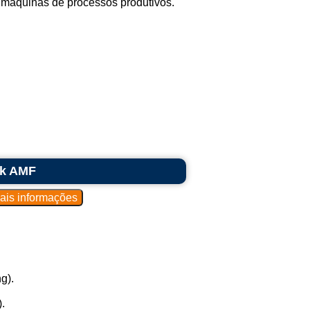
máquinas de processos produtivos.
rk AMF
g).
.