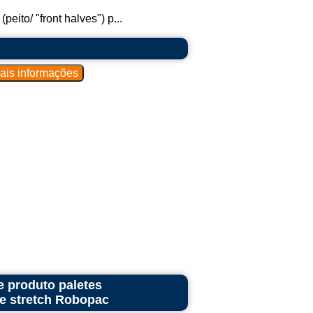
eito/ "front halves") p...
e produto paletes
me stretch Robopac