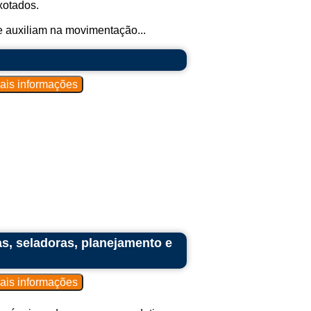
xotados.
 auxiliam na movimentação...
s, seladoras, planejamento e