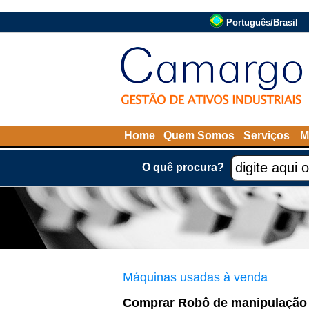
Português/Brasil
Home
Quem Somos
Serviços
M
O quê procura?
Máquinas usadas à venda
Comprar Robô de manipulaçã