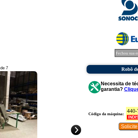
Fechou sua e
 de 7
Robô d
Necessita de té
garantia?
Cliqu
440-
Código da máquina:
INDI