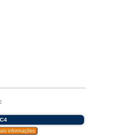
:
RC4