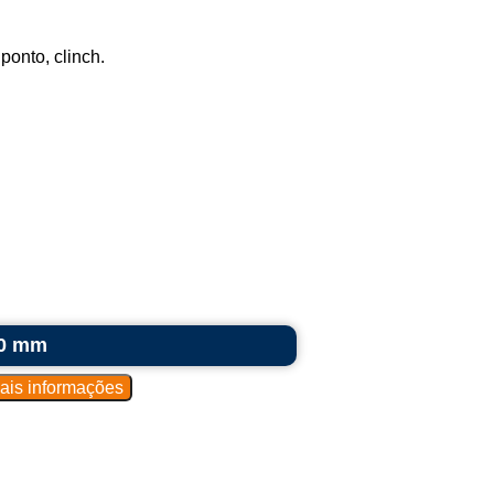
onto, clinch.
50 mm