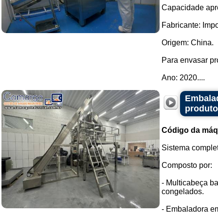
Capacidade apro
Fabricante: Imp
Origem: China.
Para envasar pr
Ano: 2020....
Embalad
produto
Código da máq
Sistema comple
Composto por:
- Multicabeça b
congelados.
- Embaladora em