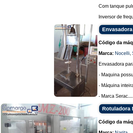
Com tanque pul
Inversor de freq
Envasadora 
Código da máq
Marca:
Nocelli
,
Envasadora para
- Maquina possui
- Máquina intei
- Marca Serac....
Rotuladora 
Código da máq
Marca:
Narita