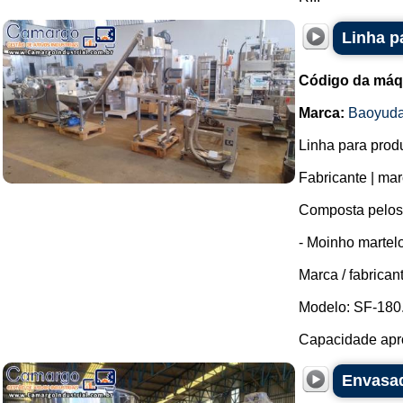
Linha p
Código da máq
Marca:
Baoyud
Linha para prod
Fabricante | ma
Composta pelos
- Moinho martel
Marca / fabrican
Modelo: SF-180
Capacidade apro
Envasad