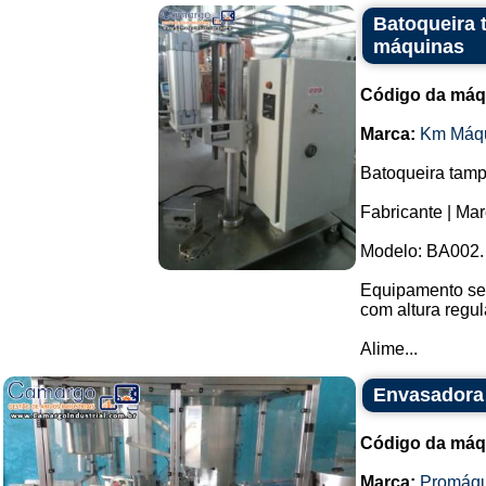
Batoqueira 
máquinas
Código da máq
Marca:
Km Máq
Batoqueira tamp
Fabricante | Ma
Modelo: BA002.
Equipamento sem
com altura regul
Alime...
Envasadora 
Código da máq
Marca:
Promáqu