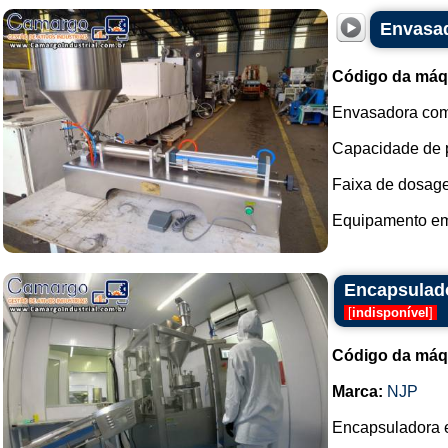
Envasad
Código da máq
Envasadora com 
Capacidade de p
Faixa de dosagem
Equipamento em 
Encapsulado
[
indisponível
]
Código da máq
Marca:
NJP
Encapsuladora e