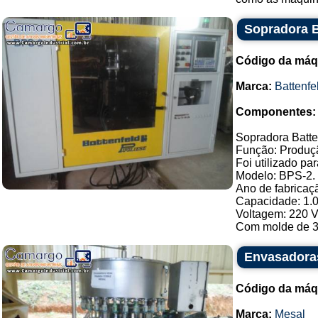
Sopradora B
Código da máq
Marca:
Battenfe
Componentes:
Sopradora Batte
Função: Produçã
Foi utilizado pa
Modelo: BPS-2.
Ano de fabricaç
Capacidade: 1.0
Voltagem: 220 Va
Com molde de 3 
Envasadora
Código da máq
Marca:
Mesal