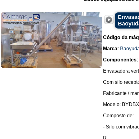
Envasad
Baoyud
Código da máq
Marca:
Baoyud
Componentes:
Envasadora vert
Com silo recepto
Fabricante / ma
Modelo: BYDBX
Composto de:
- Silo com vibr
R...