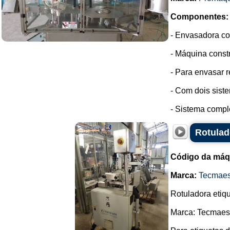
Componentes:
- Envasadora co
- Máquina const
- Para envasar 
- Com dois sist
- Sistema comple
Rotulad
Código da máq
Marca:
Tecmae
Rotuladora etiq
Marca: Tecmaes