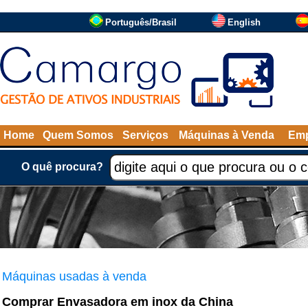
Português/Brasil
English
Home
Quem Somos
Serviços
Máquinas à Venda
Emp
O quê procura?
Máquinas usadas à venda
Comprar Envasadora em inox da China