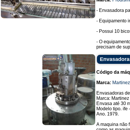
- Envasadora pa
- Equipamento i
- Possui 10 bic
- O equipamento 
precisam de supo
Envasadoras
Código da máq
Marca:
Martine
Envasadoras de 
Marca: Martinez
Envasa até 30 m
Modelo tipo. ife 
Ano. 1979.
A maquina não f
como as maquina