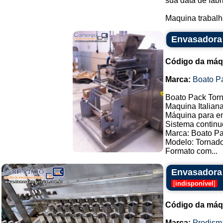
sua data de fabr
Maquina trabalh
Envasadora 
Código da máq
Marca:
Boato P
Boato Pack Torn
Maquina Italiana
Máquina para en
Sistema continu
Marca: Boato P
Modelo: Tornado
Formato com...
Envasadora 
[
indisponível
]
Código da máq
Marca:
Prodism