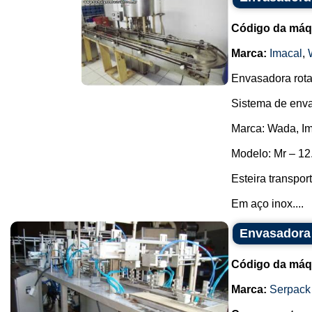
Código da máq
Marca:
Imacal
,
Envasadora rota
Sistema de enva
Marca: Wada, Im
Modelo: Mr – 12
Esteira transpor
Em aço inox....
Envasadora
Código da máq
Marca:
Serpack