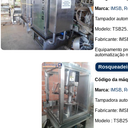
Marca:
IMSB
,
R
Tampador autom
Modelo: TSB25.
Fabricante: IMS
Equipamento pro
automatização no
Rosqueadei
Código da máq
Marca:
IMSB
,
R
Tampadora autom
Fabricante: IMS
Modelo : TSB25