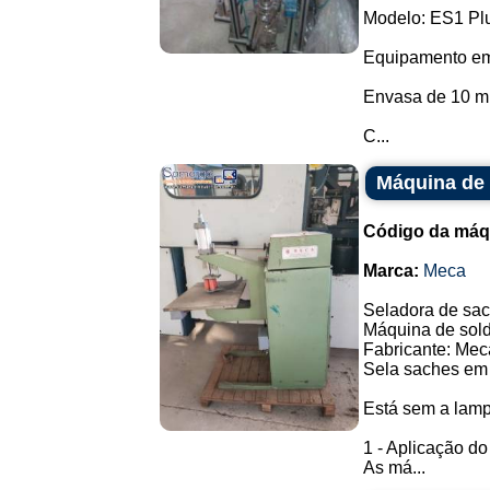
Modelo: ES1 Pl
Equipamento em a
Envasa de 10 ml 
C...
Máquina de 
Código da máq
Marca:
Meca
Seladora de sac
Máquina de solda
Fabricante: Mec
Sela saches em 
Está sem a lam
1 - Aplicação d
As má...