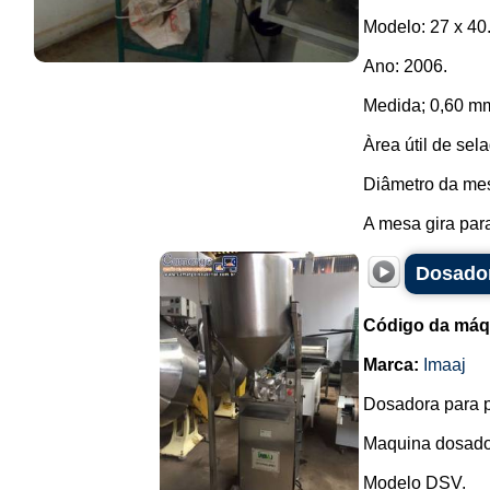
Modelo: 27 x 40
Ano: 2006.
Medida; 0,60 m
Àrea útil de sel
Diâmetro da mes
A mesa gira para
Dosador
Código da máq
Marca:
Imaaj
Dosadora para p
Maquina dosado
Modelo DSV.