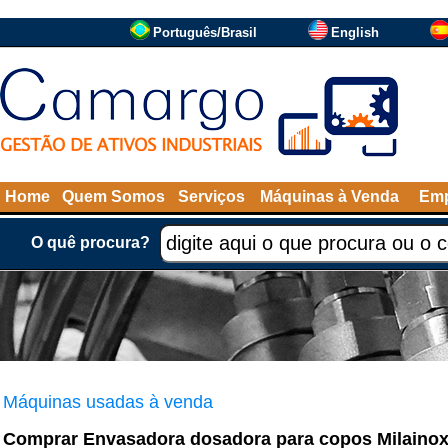
Português/Brasil
English
Home
Quem Somos
Serviços
Máquinas à Venda
Emp
O quê procura?
Máquinas usadas à venda
Comprar Envasadora dosadora para copos Milainox