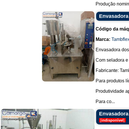
Produção nomina
Envasadora 
Código da máq
Marca:
Tambfle
Envasadora dosa
Com seladora e 
Fabricante: Tamb
Para produtos lí
Produtividade a
Para co...
Envasadora
[
indisponível
]