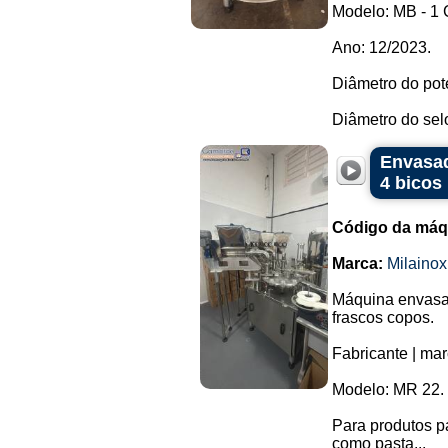
Modelo: MB - 
Ano: 12/2023.
Diâmetro do pot
Diâmetro do sel
Envasad
4 bicos
Código da máq
Marca:
Milainox
Máquina envasad
frascos copos.
Fabricante | mar
Modelo: MR 22.
Para produtos p
como pasta...