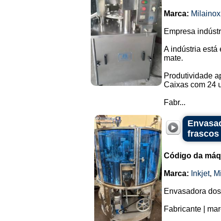
Marca:
Milainox
Empresa indústr
A indústria está
mate.
Produtividade ap
Caixas com 24 
Fabr...
Envasad
frascos
Código da máq
Marca:
Inkjet
,
Mi
Envasadora dosa
Fabricante | mar