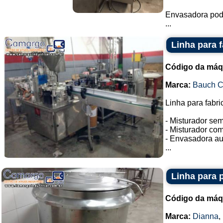
Envasadora pode
...
Linha para 
Código da máq
Marca:
Bauch 
Linha para fabri
- Misturador se
- Misturador co
- Envasadora au
...
Linha para 
Código da máq
Marca:
Dianna
,