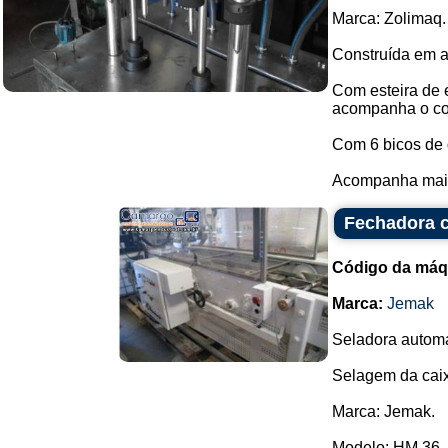
Marca: Zolimaq.
Construída em a
Com esteira de 
acompanha o co
Com 6 bicos de
Acompanha mais 
Fechadora c
Código da máq
Marca:
Jemak
Seladora automá
Selagem da caix
Marca: Jemak.
Modelo: HM 36..