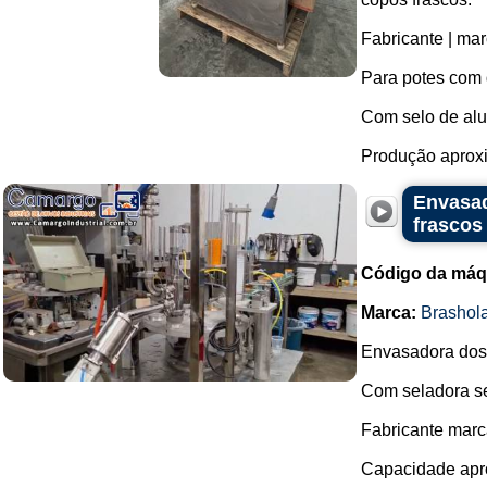
Fabricante | mar
Para potes com
Com selo de al
Produção aproxi
Envasad
frascos
Código da máq
Marca:
Brashol
Envasadora dosa
Com seladora se
Fabricante marc
Capacidade apro