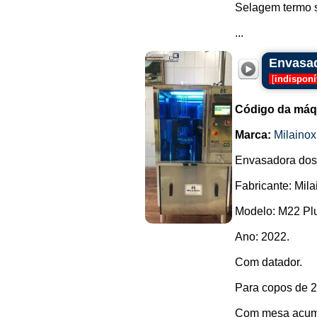
Selagem termo s
...
Envasad
[
indisponí
Código da máq
Marca:
Milainox
Envasadora dosa
Fabricante: Mila
Modelo: M22 Pl
Ano: 2022.
Com datador.
Para copos de 2
Com mesa acumu