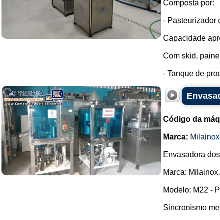
Composta por:
- Pasteurizador 
Capacidade apro
Com skid, painel
- Tanque de proc
Envasad
Código da máq
Marca:
Milainox
Envasadora dosa
Marca: Milainox.
Modelo: M22 - P
Sincronismo me