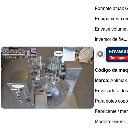
Formato atual: G
Equipamento em
Envase volumétr
Inversor de fre...
Envasad
[
indisponí
Código da máq
Marca:
Ablimak
Envasadora dosa
Para potes copo
Fabricante / mar
Modelo: Girus C