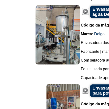
Envasad
água De
Código da máq
Marca:
Delgo
Envasadora dosa
Fabricante | mar
Com seladora au
Foi utilizada p
Capacidade apro
Envasad
para po
Código da máq