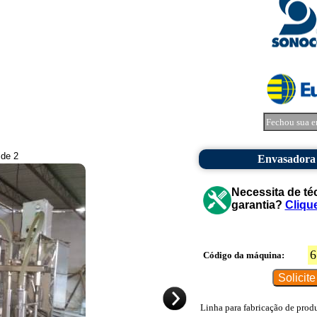
Fechou sua e
 de 2
Envasadora 
Necessita de té
garantia?
Cliqu
6
Código da máquina:
Linha para fabricação de prod