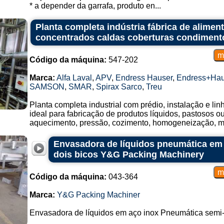
* a depender da garrafa, produto en...
Planta completa indústria fábrica de alime
concentrados caldas coberturas condiment
Código da máquina:
547-202
Marca:
Alfa Laval
,
APV
,
Endress Hauser
,
Endress+Hau
SAMSON
,
SMAR
,
Spirax Sarco
,
Treu
Planta completa industrial com prédio, instalação e li
ideal para fabricação de produtos líquidos, pastosos 
aquecimento, pressão, cozimento, homogeneização, mis
Envasadora de líquidos pneumática em
dois bicos Y&G Packing Machinery
Código da máquina:
043-364
Marca:
Y&G Packing Machiner
Envasadora de líquidos em aço inox Pneumática semi-