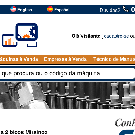
0
English
Español
Dúvidas?
Olá Visitante
[
cadastre-se
o
áquinas à Venda
Empresas à Venda
Técnico de Manu
 2 bicos Mirainox