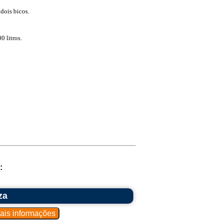
dois bicos.
 litros.
:
za