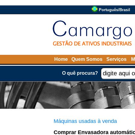
Português/Brasil
Home
Quem Somos
Serviços
M
O quê procura?
Máquinas usadas à venda
Comprar Envasadora automática