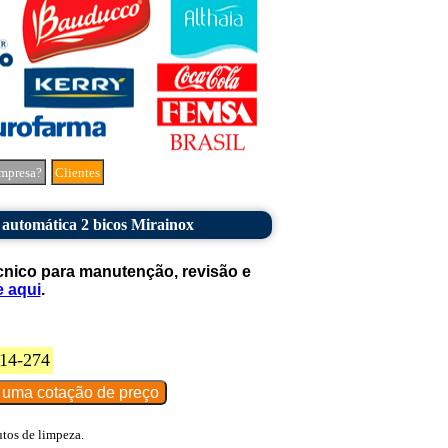
mpresa?
Clientes
automática 2 bicos Mirainox
cnico para manutenção, revisão e
e aqui
.
14-274
utos de limpeza.