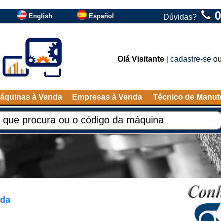
0
English
Español
Dúvidas?
Olá Visitante
[
cadastre-se
o
áquinas à Venda
Empresas à Venda
Técnico de Manu
nda