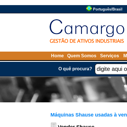
Português/Brasil
Home
Quem Somos
Serviços
M
O quê procura?
Máquinas Shause usadas à ve