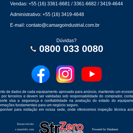
Vendas:
+55 (16) 3361-6681
/
3361-6682
/
3419-4644
Administrativo:
+55 (16) 3419-4648
E-mail:
contato@camargoindustrial.com.br
Dúvidas?
0800 033 0080
mento de dados de cada equipamento aprovado para anúncio, mantendo um ecossis
s por terceiros e devem ser validadas sob responsabilidade do comprador, co
suporte visa a segurança e confiabilidade na avaliação do estado do equip
formações fundamentais para um negócio seguro.
isponível para visitação em nossa sede, onde oferecemos inspeção técnica aco
Desenvolvido
e mantido com
Powered by Databaser