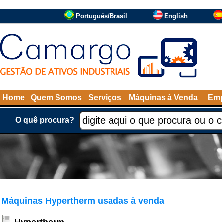
Português/Brasil
English
Home
Quem Somos
Serviços
Máquinas à Venda
Emp
O quê procura?
Máquinas Hypertherm usadas à venda