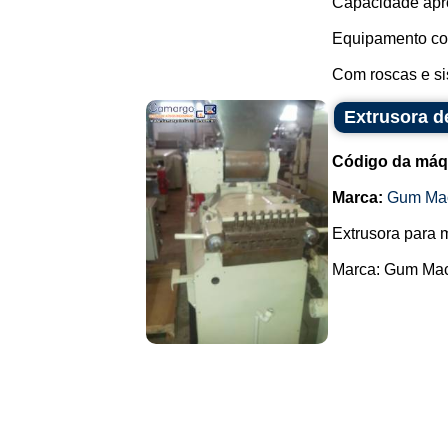
Capacidade apro
Equipamento com
Com roscas e sis
Extrusora de
Código da máq
Marca:
Gum Mac
Extrusora para m
Marca: Gum Mach