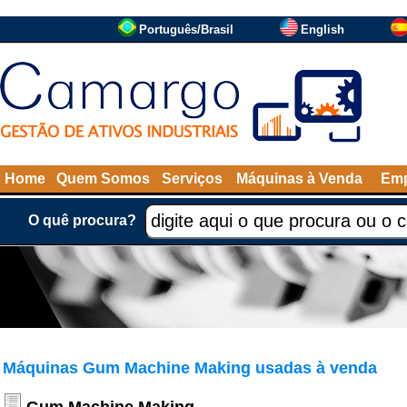
Português/Brasil
English
Home
Quem Somos
Serviços
Máquinas à Venda
Emp
O quê procura?
Máquinas Gum Machine Making usadas à venda