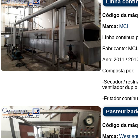
Linha contí
Código da máq
Marca:
MCI
Linha contínua p
Fabricante: MCI
Ano: 2011 / 201
Composta por:
-Secador / resfr
ventilador duplo
-Fritador contín
Pasteurizad
Código da máq
Marca:
West eq