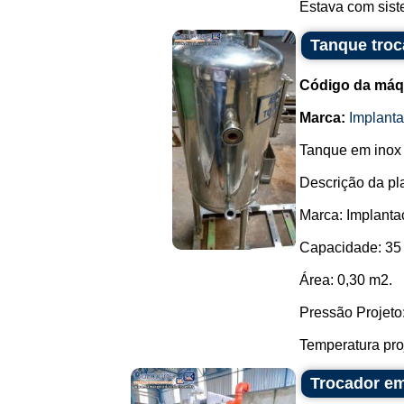
Estava com sist
Tanque troc
Código da máq
Marca:
Implant
Tanque em inox 
Descrição da pl
Marca: Implant
Capacidade: 35 l
Área: 0,30 m2.
Pressão Projeto:
Temperatura proj
Trocador em