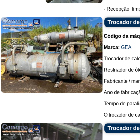
- Recepção, limp
Trocador de
Código da máq
Marca:
GEA
Trocador de calo
Resfriador de ól
Fabricante / mar
Ano de fabricaç
Tempo de parali
O trocador de ca
Trocador de