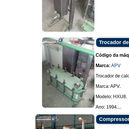
Trocador de
Código da máq
Marca:
APV
Trocador de cal
Marca: APV.
Modelo: HXU8.
Ano: 1994....
Compressor