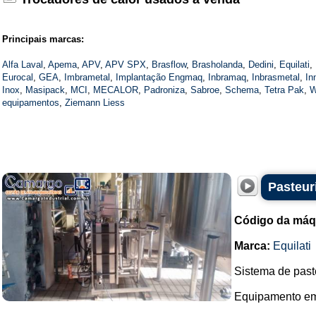
Principais marcas:
Alfa Laval
,
Apema
,
APV
,
APV SPX
,
Brasflow
,
Brasholanda
,
Dedini
,
Equilati
,
Eurocal
,
GEA
,
Imbrametal
,
Implantação Engmaq
,
Inbramaq
,
Inbrasmetal
,
In
Inox
,
Masipack
,
MCI
,
MECALOR
,
Padroniza
,
Sabroe
,
Schema
,
Tetra Pak
,
W
equipamentos
,
Ziemann Liess
Pasteur
Código da máq
Marca:
Equilati
Sistema de past
Equipamento em