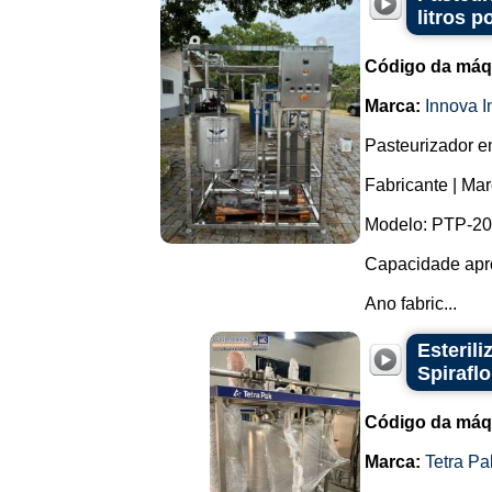
litros p
Código da máq
Marca:
Innova I
Pasteurizador em
Fabricante | Mar
Modelo: PTP-20
Capacidade apro
Ano fabric...
Esterili
Spiraflo
Código da máq
Marca:
Tetra Pa