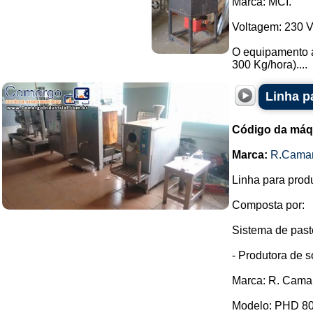
Marca: MCI.
Voltagem: 230 V
O equipamento at
300 Kg/hora)....
Linha p
Código da máq
Marca:
R.Cama
Linha para prod
Composta por:
Sistema de paste
- Produtora de s
Marca: R. Cama
Modelo: PHD 80 