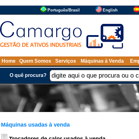
Português/Brasil
English
Home
Quem Somos
Serviços
Máquinas à Venda
Emp
O quê procura?
Máquinas usadas à venda
Trocadores de calor usados à venda