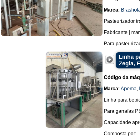
Marca:
Brashol
Pasteurizador tr
Fabricante | ma
Para pasteurizaç
Linha p
Zegla, 
Código da máq
Marca:
Apema
,
Linha para bebi
Para garrafas PE
Capacidade apro
Composta por: