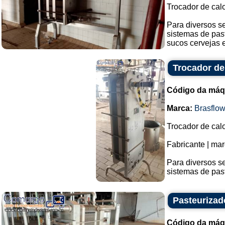
Trocador de calo
Para diversos s
sistemas de pas
sucos cervejas e
Trocador de
Código da máq
Marca:
Brasflo
Trocador de calo
Fabricante | mar
Para diversos s
sistemas de past
Pasteurizad
Código da máq