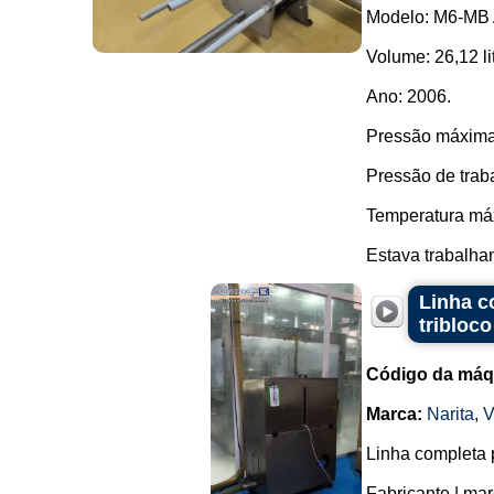
Modelo: M6-MB
Volume: 26,12 li
Ano: 2006.
Pressão máxima
Pressão de traba
Temperatura má
Estava trabalhan
Linha c
tribloc
Código da máq
Marca:
Narita
,
V
Linha completa 
Fabricante | ma