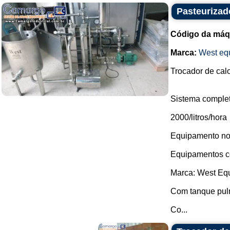
Pasteurizad
Código da máq
Marca:
West eq
Trocador de calo
Sistema complet
2000/litros/hora
Equipamento nov
Equipamentos co
Marca: West Eq
Com tanque pul
Co...