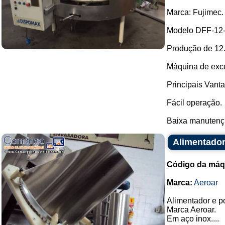
Marca: Fujimec.
Modelo DFF-12-
Produção de 12.
Máquina de exce
Principais Vant
Fácil operação.
Baixa manutenç.
Alimentador
Código da máq
Marca:
Aeroar
Alimentador e po
Marca Aeroar.
Em aço inox....