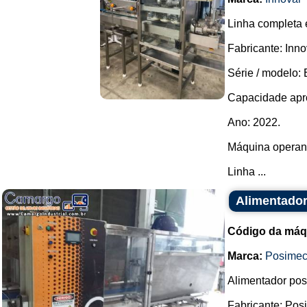
Linha completa 
Fabricante: Inno
Série / modelo:
Capacidade aprox
Ano: 2022.
Máquina operan
Linha ...
Alimentador
Código da máq
Marca:
Posime
Alimentador posi
Fabricante: Pos