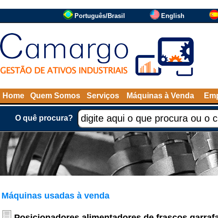
Português/Brasil
English
Home
Quem Somos
Serviços
Máquinas à Venda
Emp
O quê procura?
Máquinas usadas à venda
Posicionadores alimentadores de frascos garraf