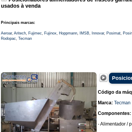
usados à venda
Principais marcas:
Aeroar
,
Aritech
,
Fujimec
,
Fujinox
,
Hoppmann
,
IMSB
,
Innovar
,
Posimat
,
Posi
Rodopac
,
Tecman
Posicio
Código da máq
Marca:
Tecman
Componentes:
- Alimentador / p