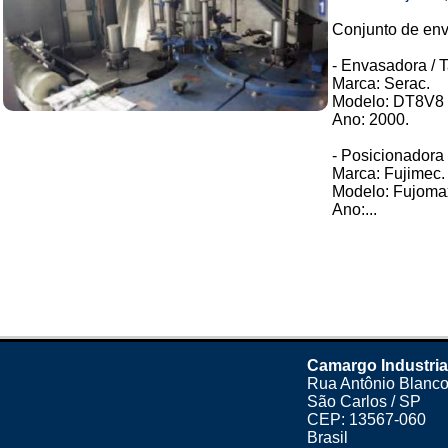
Conjunto de env
- Envasadora / 
Marca: Serac.
Modelo: DT8V8 
Ano: 2000.
- Posicionadora 
Marca: Fujimec.
Modelo: Fujoma
Ano:...
Camargo Industria
Rua Antônio Blanco
São Carlos / SP
CEP: 13567-060
Brasil