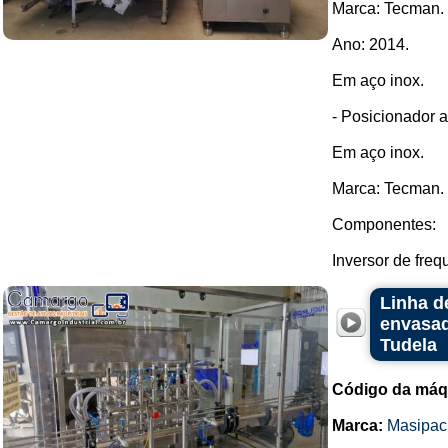
Marca: Tecman.
Ano: 2014.
Em aço inox.
- Posicionador a
Em aço inox.
Marca: Tecman.
Componentes:
Inversor de fre
Linha d
envasad
Tudela
Código da máq
Marca:
Masipac