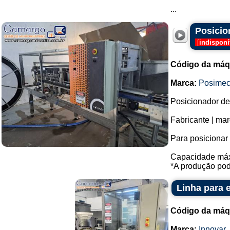
...
Posicio
[
indisponí
Código da máq
Marca:
Posime
Posicionador de 
Fabricante | ma
Para posicionar 
Capacidade máxi
*A produção pode
Linha para 
Código da máq
Marca:
Innovar