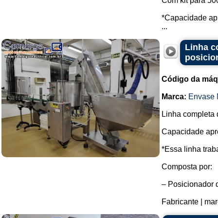
Com kit para 500
*Capacidade apr
...
Linha c
posicio
Código da máq
Marca:
Envase 
Linha completa 
Capacidade apro
*Essa linha tra
Composta por:
– Posicionador d
Fabricante | marc