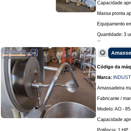
Capacidade apro
Massa pronta ap
Equipamento em
Quantidade: 3 u
...
Amassei
Código da máq
Marca:
INDUST
Amassadeira mas
Fabricante / m
Modelo: AO - 85
Capacidade apro
Potência: 1 HP.