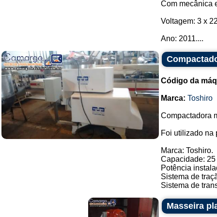
Com mecânica e 
Voltagem: 3 x 22
Ano: 2011....
Compactado
Código da máq
Marca:
Toshiro
Compactadora m
Foi utilizado na
Marca: Toshiro.
Capacidade: 25 
Potência instala
Sistema de traç
Sistema de trans
Masseira pla