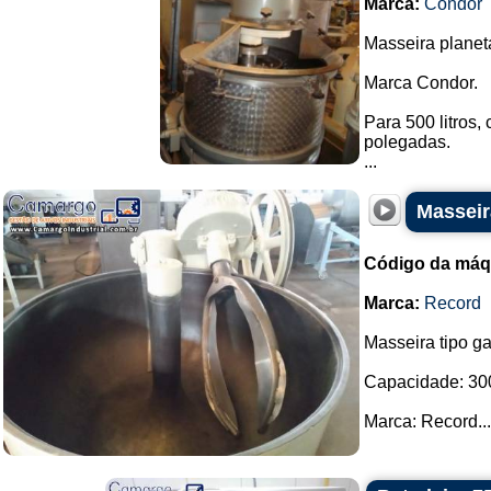
Marca:
Condor
Masseira planetá
Marca Condor.
Para 500 litros,
polegadas.
...
Masseir
Código da máq
Marca:
Record
Masseira tipo g
Capacidade: 300
Marca: Record...