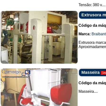
Tensão: 380 v....
Extrusora m
Código da máq
Marca:
Braibant
Extrusora marca 
Aproximadamente
Masseira
[
in
Código da máq
Masseira....