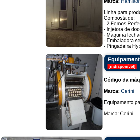
Marca:
Hamilto
Linha para prod
Composta de:
- 2 Fornos Perf
- Injetora de do
- Maquina fecha
- Embaladora s
- Pingadeira Hyp
Equipamento 
[
indisponível
]
Código da máq
Marca:
Cerini
Equipamento para
Marca: Cerini....