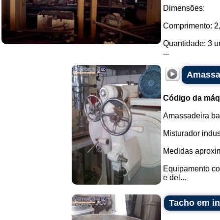
Dimensões:
Comprimento: 2,3
Quantidade: 3 u
...
Amassad
Código da máq
Amassadeira bat
Misturador indus
Medidas aproxim
Equipamento com
e del...
Tacho em in