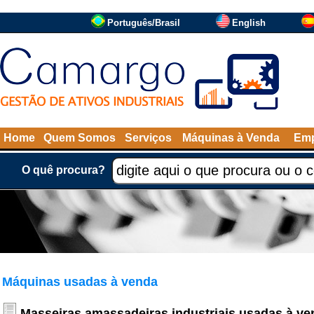
Português/Brasil
English
Home
Quem Somos
Serviços
Máquinas à Venda
Emp
O quê procura?
Máquinas usadas à venda
Masseiras amassadeiras industriais usadas à ve