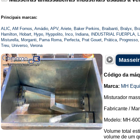
Principais marcas:
ALIC
,
AM Fornos
,
Amádio
,
APV
,
Ariete
,
Baker Perkins
,
Braibanti
,
Bralyx
,
Br
Hamilton
,
Hobart
,
Hypo
,
Hyppolito
,
Inco
,
Indiana
,
INDUSTRIAL FUERPLA
,
L
Misturella
,
Morganti
,
Pama Roma
,
Perfecta
,
Prat Gouet
,
Prática
,
Progresso
Treu
,
Universo
,
Verona
Masseir
Código da máq
Marca:
MH Equ
Misturador mass
Fabricante / Ma
Modelo: MH-600
Volume total est
volume de um q