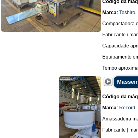
Código da máq
Marca:
Toshiro
Compactadora c
Fabricante / mar
Capacidade apro
Equipamento em
Tempo aproximad
Masseir
Código da máq
Marca:
Record
Amassadeira ma
Fabricante | ma