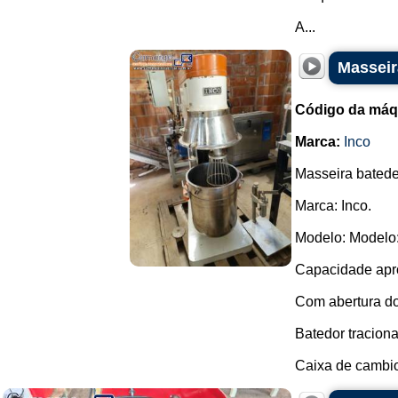
A...
Masseir
Código da máq
Marca:
Inco
Masseira batede
Marca: Inco.
Modelo: Modelo:
Capacidade apro
Com abertura do
Batedor traciona
Caixa de cambio 