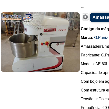
...
Amassad
Código da máq
Marca:
G.Paniz
Amassadeira mas
Fabricante: G.Pa
Modelo: AE 60L
Capacidade apro
Com bojo em aç
Com estrutura e
Tensão: trifásic
Frequência: 60 