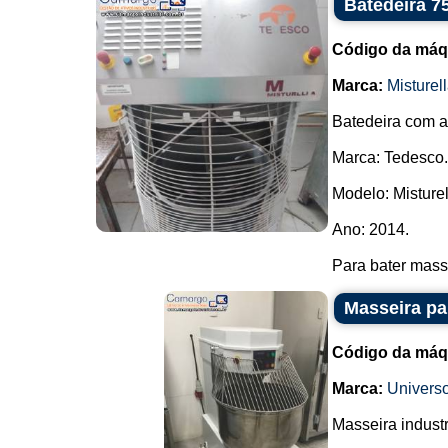
Batedeira 7
Código da máq
Marca:
Misturel
Batedeira com a
Marca: Tedesco.
Modelo: Misturel
Ano: 2014.
Para bater massa
Masseira pa
Código da máq
Marca:
Univers
Masseira industr