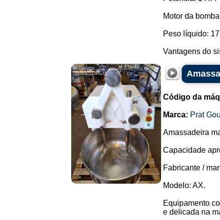
Motor da bomba
Peso líquido: 17
Vantagens do sis
Amassad
Código da máq
Marca:
Prat Gou
Amassadeira mas
Capacidade apro
Fabricante / ma
Modelo: AX.
Equipamento com
e delicada na ma