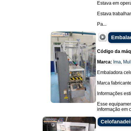
Estava em opera
Estava trabalh
Pa...
Embalad
Código da máq
Marca:
Ima
,
Mul
Embaladora celo
Marca fabricante
Informações est
Esse equipament
informação em c
Celofanadei