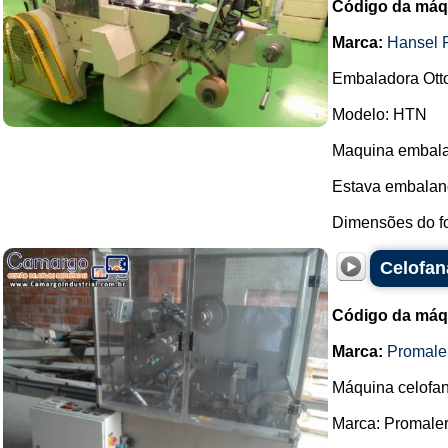
Código da máq
Marca:
Hansel 
Embaladora Ott
Modelo: HTN
Maquina embalad
Estava embalan
Dimensões do fo
Celofan
Código da máq
Marca:
Promale
Máquina celofana
Marca: Promaler