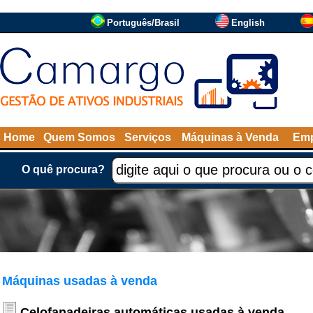
Português/Brasil
English
Home
Quem Somos
Serviços
Máquinas à Venda
Emp
O quê procura?
Máquinas usadas à venda
Celofanadeiras automáticas usadas à venda