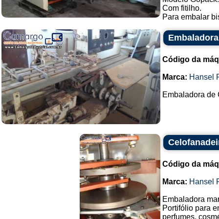
Com fitilho.
Para embalar bis
Embaladora
Código da máq
Marca:
Hansel 
Embaladora de C
Celofanadei
Código da máq
Marca:
Hansel 
Embaladora mar
Portifólio para 
perfumes, cosmé