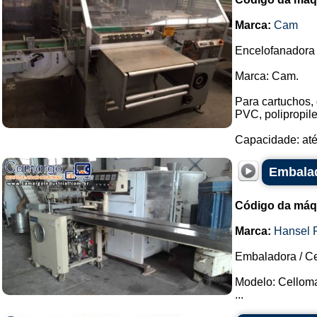
Marca:
Cam
Encelofanadora 
Marca: Cam.
Para cartuchos, 
PVC, polipropile
Capacidade: até 
Embalad
Código da máq
Marca:
Hansel 
Embaladora / Ce
Modelo: Celloma
...