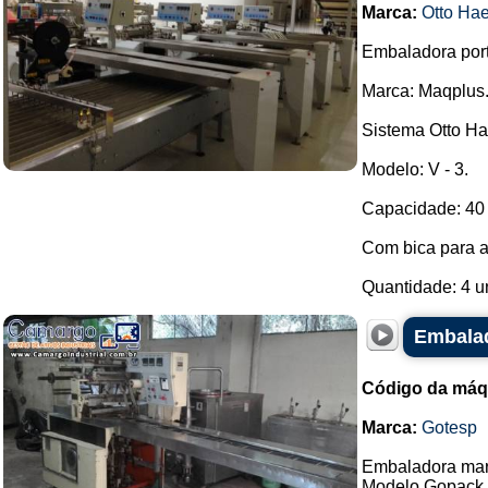
Marca:
Otto Ha
Embaladora portf
Marca: Maqplus
Sistema Otto Ha
Modelo: V - 3.
Capacidade: 40 
Com bica para 
Quantidade: 4 u
Embalad
Código da máq
Marca:
Gotesp
Embaladora mar
Modelo Gopack.