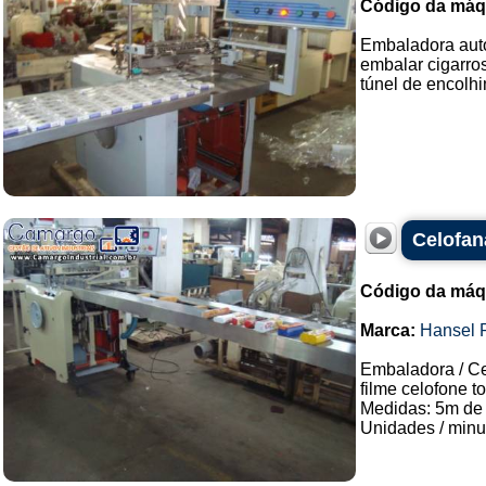
Código da máq
Embaladora auto
embalar cigarros
túnel de encolhi
Celofan
Código da máq
Marca:
Hansel 
Embaladora / Ce
filme celofone t
Medidas: 5m de 
Unidades / minuto