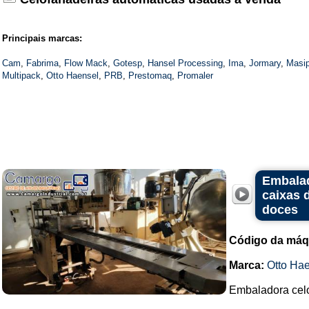
Principais marcas:
Cam
,
Fabrima
,
Flow Mack
,
Gotesp
,
Hansel Processing
,
Ima
,
Jormary
,
Masi
Multipack
,
Otto Haensel
,
PRB
,
Prestomaq
,
Promaler
Embalad
caixas 
doces
Código da máq
Marca:
Otto Ha
Embaladora celo