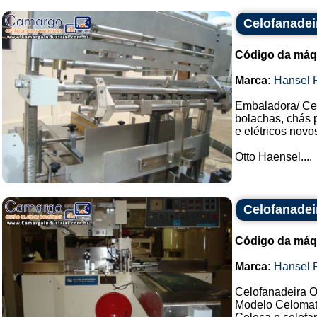
Celofanadei
Código da máq
Marca:
Hansel 
Embaladora/ Cel
bolachas, chás 
e elétricos novo
Otto Haensel....
Celofanadei
Código da máq
Marca:
Hansel 
Celofanadeira O
Modelo Celomat