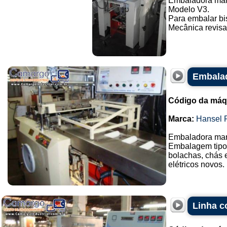
Embaladora mar
Modelo V3.
Para embalar bi
Mecânica revisad
Embalad
Código da máq
Marca:
Hansel 
Embaladora mar
Embalagem tipo 
bolachas, chás 
elétricos novos. .
Linha c