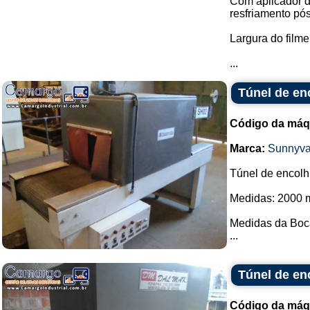
Com aplicador d
resfriamento pó
Largura do film
...
Túnel de en
Código da máq
Marca:
Sunnyva
Túnel de encol
Medidas: 2000 
Medidas da Boca
...
Túnel de en
Código da máq