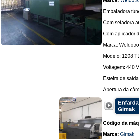
Marca:
Weldotr
Embaladora túne
Com seladora a
Com aplicador d
Marca: Weldotro
Modelo: 1208 T
Voltagem: 440 V 
Esteira de saíd
Abertura da câm
Enfarda
Gimak
Código da máq
Marca:
Gimak