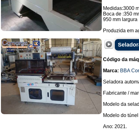
Medidas:3000 
Boca de :350 mm
950 mm largura
Produzida em aço
Selador
Código da máq
Marca:
BBA Co
Seladora automá
Fabricante / ma
Modelo da selad
Modelo do túnel
Ano: 2021.