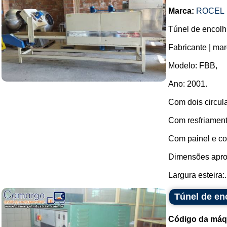
Marca:
ROCEL
Túnel de encolh
Fabricante | mar
Modelo: FBB,
Ano: 2001.
Com dois circula
Com resfriament
Com painel e co
Dimensões apro
Largura esteira:.
Túnel de en
Código da máq