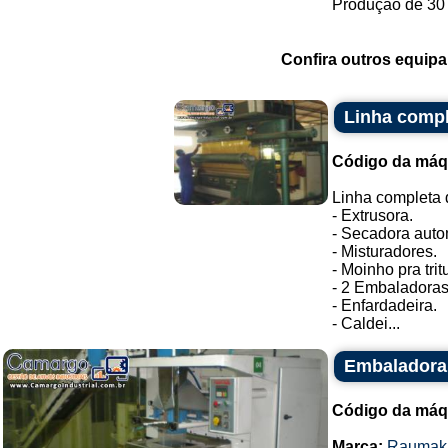
Produção de 30 p
Confira outros equip
Linha compl
Código da máq
Linha completa 
- Extrusora.
- Secadora auto
- Misturadores.
- Moinho pra tri
- 2 Embaladoras
- Enfardadeira.
- Caldei...
Embaladora
Código da máq
Marca:
Raumak