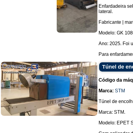
Enfardadeira se
lateral.
Fabricante | ma
Modelo: GK 108
Ano: 2025. Foi 
Para enfardamen
Túnel de en
Código da máq
Marca:
STM
Túnel de encolh
Marca: STM.
Modelo: EPET S