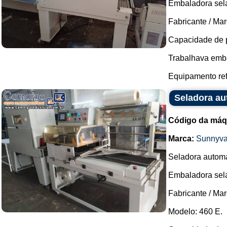
Embaladora sela
Fabricante / Mar
Capacidade de p
Trabalhava emba
Equipamento ref
Seladora au
Código da máq
Marca:
Sunnyva
Seladora automá
Embaladora sela
Fabricante / Ma
Modelo: 460 E.