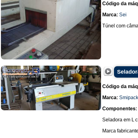
Código da máq
Marca:
Sei
Túnel com câmara
Selador
Código da máq
Marca:
Smipac
Componentes:
Seladora em L c
Marca fabricant