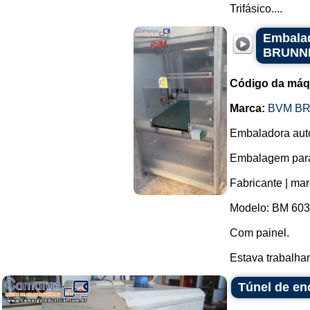
Trifásico....
Embalad
BRUNN
Código da máq
Marca:
BVM B
Embaladora auto
Embalagem para 
Fabricante | ma
Modelo: BM 603
Com painel.
Estava trabalha
Túnel de en