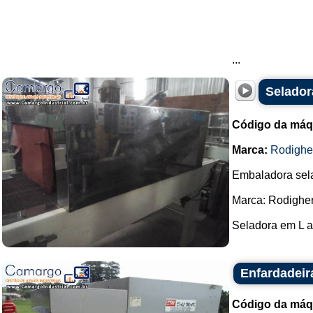
...
Selador
Código da máq
Marca:
Rodighe
Embaladora sel
Marca: Rodigher
Seladora em L a
Enfardadeir
Código da máq