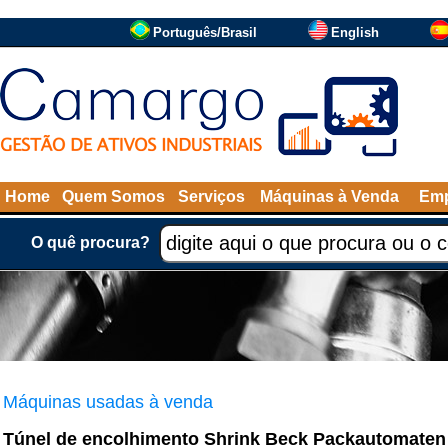
Português/Brasil
English
Home
Quem Somos
Serviços
Máquinas à Venda
Emp
O quê procura?
Máquinas usadas à venda
Túnel de encolhimento Shrink Beck Packautomaten