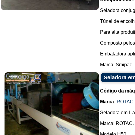
Seladora conjug
Túnel de encolhi
Para alta produt
Composto pelos
Embaladora apli
Marca: Smipac..
Seladora em
Código da máq
Marca:
ROTAC
Seladora em L a
Marca: ROTAC.
Modelo H50.