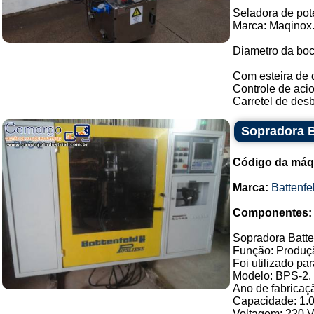
Seladora de pot
Marca: Maqinox
Diametro da boc
Com esteira de 
Controle de aci
Carretel de desb
Sopradora B
Código da máq
Marca:
Battenfe
Componentes:
Sopradora Batte
Função: Produçã
Foi utilizado pa
Modelo: BPS-2.
Ano de fabricaç
Capacidade: 1.0
Voltagem: 220 Va