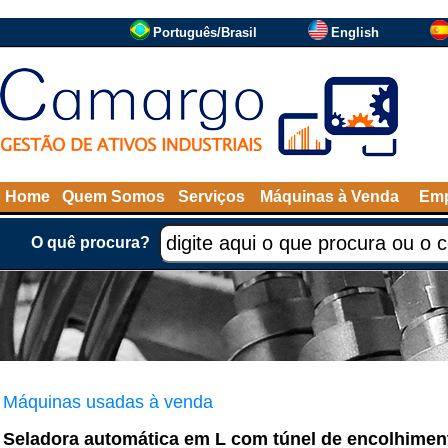
Português/Brasil
English
Home
Quem Somos
Serviços
Máquinas à Venda
Emp
O quê procura?
Máquinas usadas à venda
Seladora automática em L com túnel de encolhimen