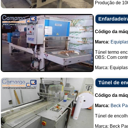
Produção de 100
Enfardadeir
Código da máq
Marca:
Equiplas
Túnel termo enco
OBS: Com contro
Marca: Equiplast.
Túnel de en
Código da máq
Marca:
Beck Pa
Túnel de encolh
Marca: Beck Pa