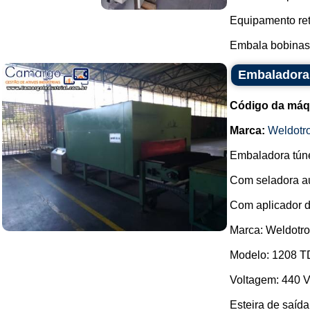
Equipamento ret
Embala bobinas d
Embaladora 
Código da máq
Marca:
Weldotr
Embaladora túne
Com seladora a
Com aplicador d
Marca: Weldotro
Modelo: 1208 T
Voltagem: 440 V 
Esteira de saíd