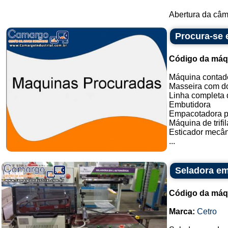
Abertura da câm
Procura-se
Código da máq
Máquina contado
Masseira com do
Linha completa d
Embutidora
Empacotadora p
Máquina de trifil
Esticador mecân
...
Seladora em
Código da máq
Marca:
Cetro