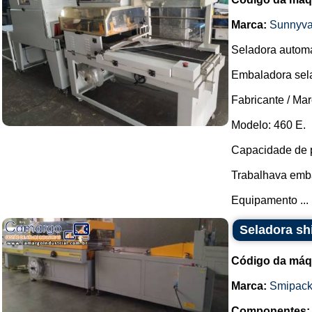
Marca:
Sunnyva
Seladora automá
Embaladora sela
Fabricante / Ma
Modelo: 460 E.
Capacidade de p
Trabalhava emba
Equipamento ...
Seladora sh
Código da máq
Marca:
Smipac
Componentes: