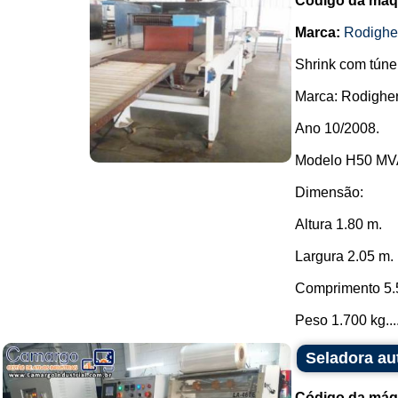
Código da máq
Marca:
Rodighe
Shrink com túne
Marca: Rodigher
Ano 10/2008.
Modelo H50 MV
Dimensão:
Altura 1.80 m.
Largura 2.05 m.
Comprimento 5.
Peso 1.700 kg...
Seladora au
Código da máq