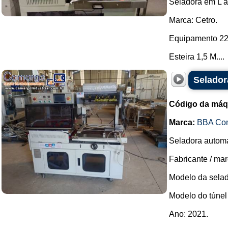
Seladora em L a
Marca: Cetro.
Equipamento 22
Esteira 1,5 M....
Selador
Código da máq
Marca:
BBA Co
Seladora automá
Fabricante / ma
Modelo da selad
Modelo do túnel
Ano: 2021.