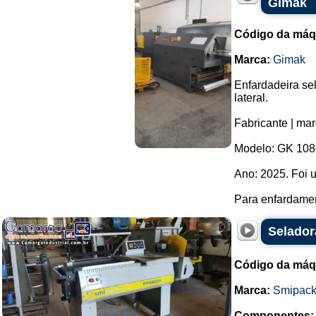
Gimak
Código da máq
Marca:
Gimak
Enfardadeira se
lateral.
Fabricante | ma
Modelo: GK 108
Ano: 2025. Foi 
Para enfardamen
Selador
Código da máq
Marca:
Smipac
Componentes: