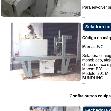
Para envolver pr
...
Seladora co
Código da máq
Marca:
JVC
Seladora conju
monobloco, aloj
chapa de aço e p
Marca: JVC
Modelo: 201 M
BUNDLING
...
Confira outros equip
Fechadora c