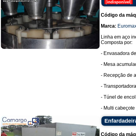
[
indisponível
]
Código da máq
Marca:
Euroma
Linha em aço in
Composta por:
- Envasadora de
- Mesa acumulad
- Recepção de a
- Transportadora
- Túnel de enco
- Multi cabeçote
Enfardadeir
Código da máq