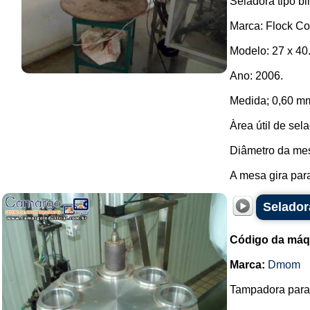
Seladora tipo bl
Marca: Flock Col
Modelo: 27 x 40
Ano: 2006.
Medida; 0,60 m
Àrea útil de sel
Diâmetro da mes
A mesa gira para
Selador
Código da máq
Marca:
Dmom
Tampadora para 