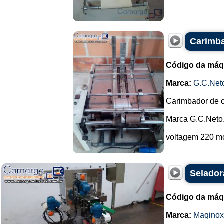
Carimba
Código da máq
Marca:
G.C.Net
Carimbador de c
Marca G.C.Neto
voltagem 220 mo
Selador
Código da máq
Marca:
Maqinox