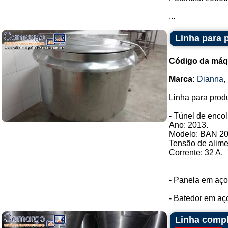
...
Linha para 
Código da máq
Marca:
Dianna
,
Linha para prod
- Túnel de encol
Ano: 2013.
Modelo: BAN 20 
Tensão de alime
Corrente: 32 A.
- Panela em aço 
- Batedor em aço 
Linha compl